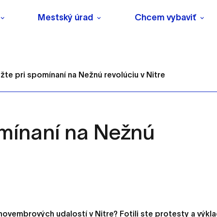
Mestský úrad
Chcem vybaviť
te pri spomínaní na Nežnú revolúciu v Nitre
mínaní na Nežnú
s
o ktorých webové stránky môžu ukladať informácie o vašej 
tomu, aby si webový prehliadač zapamätoval Vaše prihlásenie
novembrových udalostí v Nitre? Fotili ste protesty a výk