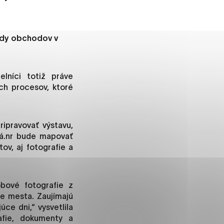
lady obchodov v
ánky uplatniteľnými tým,
m oblastiam webovej
elníci totiž práve
ch procesov, ktoré
ránok stránku používajú,
ripravovať výstavu,
rajú anonymne a nie je
ná.nr bude mapovať
ov, aj fotografie a
í
bové fotografie z
e mesta. Zaujímajú
ce dni,“ vysvetlila
afie, dokumenty a