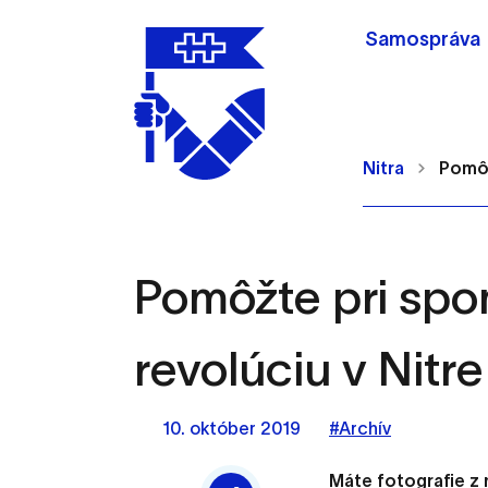
Samospráva
Nitra
Pomôž
Pomôžte pri spo
Nastavenie cookie
revolúciu v Nitre
Cookies sú malé súbory, d
Používajú sa napríklad k 
10. október 2019
#Archív
Vaša voľba v tomto okne.
Máte fotografie z 