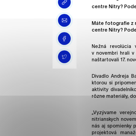
Vyberte úroveň cooki
centre Nitry? Pode
Technické cookies
Máte fotografie z 
Technické súbory cookie 
centre Nitry? Pode
že umožňujú základné fun
stránky. Bez týchto súbo
Nežná revolúcia v
v novembri hrali 
naštartovali 17. 
Analytické cookies
Analytické cookies pomáha
Divadlo Andreja Ba
aby mohol stránky optimal
ktorou si pripome
možné ich spojiť s konkr
aktivity divadelní
rôzne materiály, d
Oz
„Vyzývame verejn
nitrianskych nove
nás aj spomienky p
projektová manaž