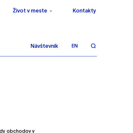
Život v meste
Kontakty
Návštevník
EN
aktivite a preferenciách.
 alebo aby sa uložila
lady obchodov v