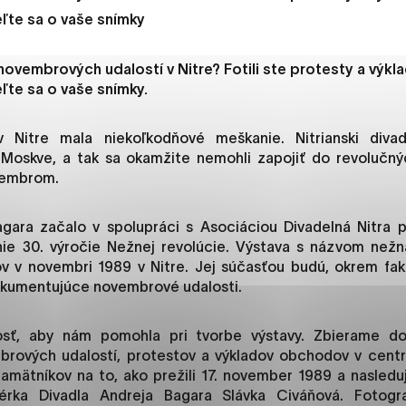
es, ktorú chcete povoliť
ľte sa o vaše snímky
novembrových udalostí v Nitre? Fotili ste protesty a výk
sú pre prevádzku nevyhnutné a pomáhajú urobiť webové str
ľte sa o vaše snímky.
kcie, ako je navigácia na stránke a prístup k zabezpečený
rov cookie nemôže web správne fungovať.
 Nitre mala niekoľkodňové meškanie. Nitrianski divad
v Moskve, a tak sa okamžite nemohli zapojiť do revolučný
novembrom.
jú prevádzkovateľovi stránok pochopiť, ako návštevníci st
gara začalo v spolupráci s Asociáciou Divadelná Nitra p
izovať a ponúknuť im lepšiu skúsenosť. Všetky dáta sa zbie
nie 30. výročie Nežnej revolúcie. Výstava s názvom než
étnou osobou.
kov v novembri 1989 v Nitre. Jej súčasťou budú, okrem fakt
okumentujúce novembrové udalosti.
načiť všetko
Uložiť nastavenia
Viac informáci
osť, aby nám pomohla pri tvorbe výstavy. Zbierame do
mbrových udalostí, protestov a výkladov obchodov v centr
amätníkov na to, ako prežili 17. november 1989 a nasledujú
érka Divadla Andreja Bagara Slávka Civáňová. Fotogr