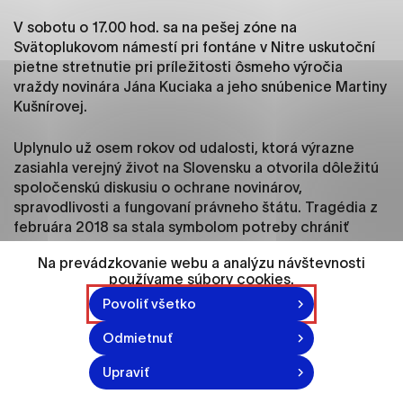
ako je navigácia na stránke a prístup k
zabezpečeným oblastiam webovej stránky. Bez
V sobotu o 17.00 hod. sa na pešej zóne na
týchto súborov cookie nemôže web správne
Svätoplukovom námestí pri fontáne v Nitre uskutoční
fungovať.
pietne stretnutie pri príležitosti ôsmeho výročia
vraždy novinára Jána Kuciaka a jeho snúbenice Martiny
Kušnírovej.
Analytické cookies
Analytické cookies pomáhajú prevádzkovateľovi
Uplynulo už osem rokov od udalosti, ktorá výrazne
stránok pochopiť, ako návštevníci stránok stránku
zasiahla verejný život na Slovensku a otvorila dôležitú
používajú, aby mohol stránky optimalizovať a
spoločenskú diskusiu o ochrane novinárov,
ponúknuť im lepšiu skúsenosť. Všetky dáta sa
spravodlivosti a fungovaní právneho štátu. Tragédia z
zbierajú anonymne a nie je možné ich spojiť s
februára 2018 sa stala symbolom potreby chrániť
konkrétnou osobou.
pravdu, slobodu slova a hodnoty demokratickej
Na prevádzkovanie webu a analýzu návštevnosti
spoločnosti.
používame súbory cookies.
Označiť všetko
Povoliť všetko
Uložiť nastavenia
Odmietnuť
Viac informácií
Upraviť