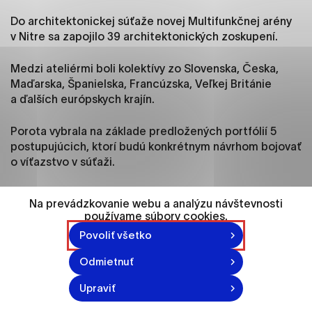
ako je navigácia na stránke a prístup k
zabezpečeným oblastiam webovej stránky. Bez
Do architektonickej súťaže novej Multifunkčnej arény
týchto súborov cookie nemôže web správne
v Nitre sa zapojilo 39 architektonických zoskupení.
fungovať.
Medzi ateliérmi boli kolektívy zo Slovenska, Česka,
Maďarska, Španielska, Francúzska, Veľkej Británie
Analytické cookies
a ďalších európskych krajín.
Analytické cookies pomáhajú prevádzkovateľovi
stránok pochopiť, ako návštevníci stránok stránku
Porota vybrala na základe predložených portfólií 5
používajú, aby mohol stránky optimalizovať a
postupujúcich, ktorí budú konkrétnym návrhom bojovať
ponúknuť im lepšiu skúsenosť. Všetky dáta sa
o víťazstvo v súťaži.
zbierajú anonymne a nie je možné ich spojiť s
konkrétnou osobou.
BAKYTA architekti (SK) a Boele
Na prevádzkovanie webu a analýzu návštevnosti
architects (CZ/UK) v spolupráci s DRHA
používame súbory cookies.
Označiť všetko
projekt
Povoliť všetko
Uložiť nastavenia
Odmietnuť
Viac informácií
Upraviť