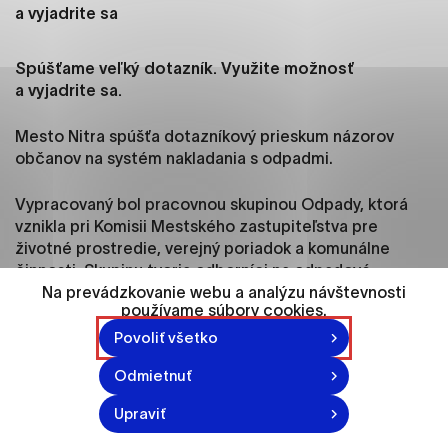
ako je navigácia na stránke a prístup k
a vyjadrite sa
zabezpečeným oblastiam webovej stránky. Bez
týchto súborov cookie nemôže web správne
Spúšťame veľký dotazník. Využite možnosť
fungovať.
a vyjadrite sa.
Analytické cookies
Mesto Nitra spúšťa dotazníkový prieskum názorov
Analytické cookies pomáhajú prevádzkovateľovi
občanov na systém nakladania s odpadmi.
stránok pochopiť, ako návštevníci stránok stránku
používajú, aby mohol stránky optimalizovať a
Vypracovaný bol pracovnou skupinou Odpady, ktorá
ponúknuť im lepšiu skúsenosť. Všetky dáta sa
vznikla pri Komisii Mestského zastupiteľstva pre
zbierajú anonymne a nie je možné ich spojiť s
životné prostredie, verejný poriadok a komunálne
konkrétnou osobou.
činnosti. Skupinu tvoria odborníci na odpadové
hospodárstvo.
Na prevádzkovanie webu a analýzu návštevnosti
používame súbory cookies.
Označiť všetko
Poslankyňa Jarmila Králová, ktorá iniciovala dotazník, aj
Povoliť všetko
Uložiť nastavenia
vznik pracovnej skupiny o jeho účele a prínose hovorí:
Odmietnuť
„
V súčasnej dobe je problematika odpadov,
Viac informácií
predovšetkým separovania a kompostovania, či tzv.
Upraviť
ZERO waste často diskutovaná téma medzi obyvateľmi i