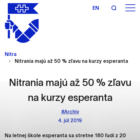
EN
Nastavenie cookies
Cookies sú malé súbory, do ktorých webové
Nitra
stránky môžu ukladať informácie o vašej aktivite a
Nitrania majú až 50 % zľavu na kurzy esperanta
preferenciách. Používajú sa napríklad k tomu, aby
si webový prehliadač zapamätoval Vaše
prihlásenie alebo aby sa uložila Vaša voľba v tomto
Nitrania majú až 50 % zľavu
okne.
na kurzy esperanta
Vyberte úroveň cookies, ktorú chcete povoliť
#Archív
Technické cookies
4. júl 2019
Technické súbory cookie sú pre prevádzku
nevyhnutné a pomáhajú urobiť webové stránky
Na letnej škole esperanta sa stretne 180 ľudí z 20
uplatniteľnými tým, že umožňujú základné funkcie,