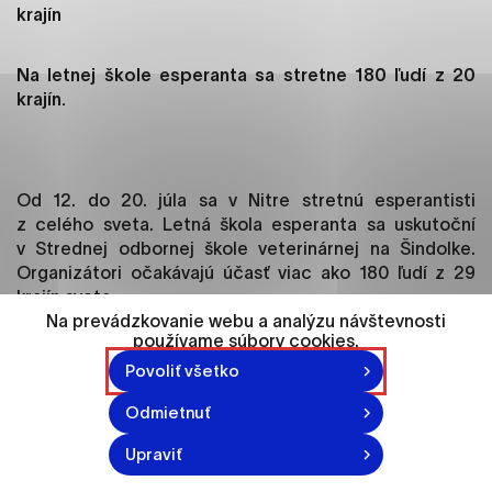
ako je navigácia na stránke a prístup k
krajín
zabezpečeným oblastiam webovej stránky. Bez
týchto súborov cookie nemôže web správne
Na letnej škole esperanta sa stretne 180 ľudí z 20
fungovať.
krajín.
Analytické cookies
Analytické cookies pomáhajú prevádzkovateľovi
stránok pochopiť, ako návštevníci stránok stránku
Od 12. do 20. júla sa v Nitre stretnú esperantisti
používajú, aby mohol stránky optimalizovať a
z celého sveta. Letná škola esperanta sa uskutoční
ponúknuť im lepšiu skúsenosť. Všetky dáta sa
v Strednej odbornej škole veterinárnej na Šindolke.
zbierajú anonymne a nie je možné ich spojiť s
Organizátori očakávajú účasť viac ako 180 ľudí z 29
konkrétnou osobou.
krajín sveta.
Na prevádzkovanie webu a analýzu návštevnosti
používame súbory cookies.
Na Letnej škole esperanta sa popri začiatočníkoch
Označiť všetko
zúčastnia aj tí, ktorí sa jazyk učia už nejaký čas.
Povoliť všetko
Uložiť nastavenia
Účastníci budú rozdelení do šiestich skupín podľa
Odmietnuť
jazykovej úrovne. Na záver každý získa potvrdenie o
Viac informácií
absolvovaní 26-hodinového kurzu podľa úrovní
Upraviť
Európskeho referenčného rámca pre jazyky od A1 po