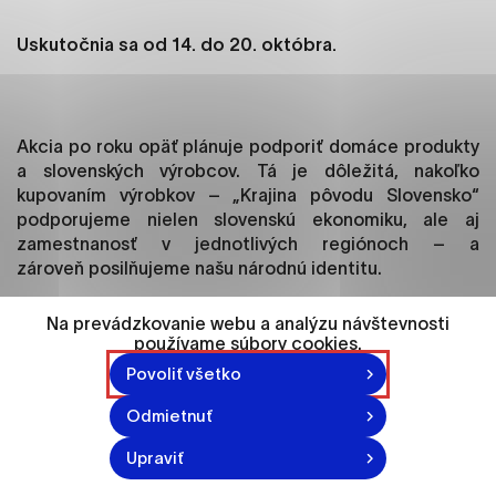
ako je navigácia na stránke a prístup k
zabezpečeným oblastiam webovej stránky. Bez
Uskutočnia sa od 14. do 20. októbra.
týchto súborov cookie nemôže web správne
fungovať.
Analytické cookies
Akcia po roku opäť plánuje podporiť domáce produkty
a slovenských výrobcov. Tá je dôležitá, nakoľko
Analytické cookies pomáhajú prevádzkovateľovi
kupovaním výrobkov – „Krajina pôvodu Slovensko“
stránok pochopiť, ako návštevníci stránok stránku
podporujeme nielen slovenskú ekonomiku, ale aj
používajú, aby mohol stránky optimalizovať a
zamestnanosť v jednotlivých regiónoch – a
ponúknuť im lepšiu skúsenosť. Všetky dáta sa
zároveň posilňujeme našu národnú identitu.
zbierajú anonymne a nie je možné ich spojiť s
konkrétnou osobou.
Ako sa do akcie zapojiť? Jednoducho. Nakupovaním
Na prevádzkovanie webu a analýzu návštevnosti
slovenských výrobkov, z ktorých je väčšina mimoriadne
používame súbory cookies.
Označiť všetko
kvalitná. A dobrou správou je, že ľudia majú o slovenské
Povoliť všetko
výrobky záujem. „Každoročne sa nám darí nadchnúť
Uložiť nastavenia
touto myšlienkou viac ako milión občanov Slovenska,
Odmietnuť
Viac informácií
ktorí sa aktívne zapájajú svojimi nákupmi do kampane
Upraviť
a pomáhajú tak spoločne zlepšovať život nás
všetkých,“ konštatuje ambasádorka projektu „Pýtajme