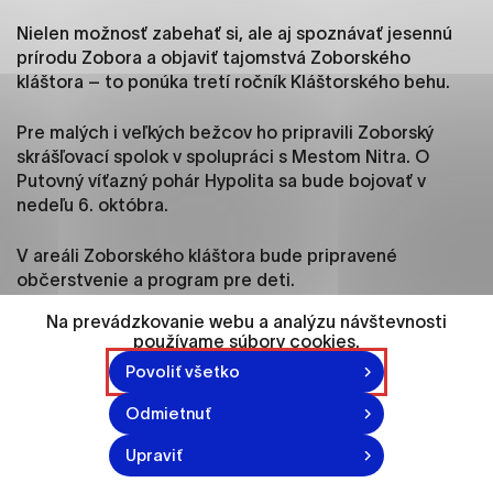
ako je navigácia na stránke a prístup k
zabezpečeným oblastiam webovej stránky. Bez
Nielen možnosť zabehať si, ale aj spoznávať jesennú
týchto súborov cookie nemôže web správne
prírodu Zobora a objaviť tajomstvá Zoborského
fungovať.
kláštora – to ponúka tretí ročník Kláštorského behu.
Pre malých i veľkých bežcov ho pripravili Zoborský
Analytické cookies
skrášľovací spolok v spolupráci s Mestom Nitra. O
Analytické cookies pomáhajú prevádzkovateľovi
Putovný víťazný pohár Hypolita sa bude bojovať v
stránok pochopiť, ako návštevníci stránok stránku
nedeľu 6. októbra.
používajú, aby mohol stránky optimalizovať a
ponúknuť im lepšiu skúsenosť. Všetky dáta sa
V areáli Zoborského kláštora bude pripravené
zbierajú anonymne a nie je možné ich spojiť s
občerstvenie a program pre deti.
konkrétnou osobou.
Na prevádzkovanie webu a analýzu návštevnosti
používame súbory cookies.
Kategórie a trate
Označiť všetko
Povoliť všetko
Detské kategórie majú štart a cieľ na parkovisku pred
Uložiť nastavenia
Odmietnuť
Špecializovanou nemocnicou sv. Svorada. Začiatok
Viac informácií
bude okruhu na parkovisku pri vstupe na turistický
Upraviť
chodník.