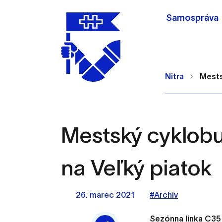
Samospráva
Nitra
Mests
Mestský cyklobu
Nastavenie cookie
na Veľký piatok
Cookies sú malé súbory, d
Používajú sa napríklad k 
26. marec 2021
#Archív
Vaša voľba v tomto okne.
Sezónna linka C35