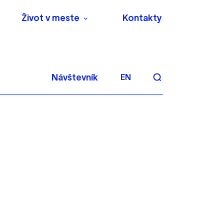
Život v meste
Kontakty
Návštevník
EN
aktivite a preferenciách.
 alebo aby sa uložila