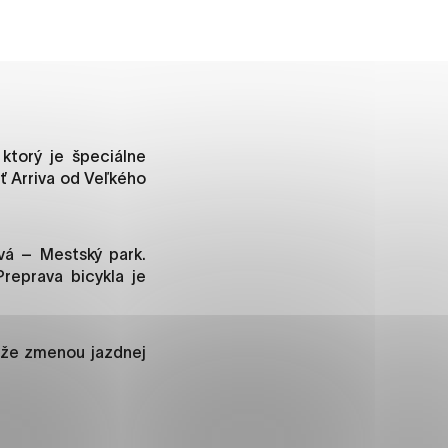
ánky uplatniteľnými tým,
m oblastiam webovej
ktorý je špeciálne
ť Arriva od Veľkého
ránok stránku používajú,
vá – Mestský park.
rajú anonymne a nie je
reprava bicykla je
í
 že zmenou jazdnej