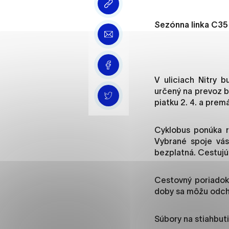
Vyberte úroveň cooki
Sezónna linka C35 
Technické cookies
Technické súbory cookie 
že umožňujú základné fun
stránky. Bez týchto súbo
V uliciach Nitry 
určený na prevoz b
Analytické cookies
piatku 2. 4. a pre
Analytické cookies pomáha
Cyklobus ponúka r
aby mohol stránky optimal
Vybrané spoje vás
možné ich spojiť s konkr
bezplatná. Cestujúc
Oz
Cestovný poriadok
doby sa môžu odcho
Súbory na stiahbuti