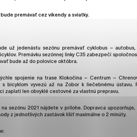
es, ktorú chcete povoliť
bude premávať cez víkendy a sviatky.
sú pre prevádzku nevyhnutné a pomáhajú urobiť webové str
kcie, ako je navigácia na stránke a prístup k zabezpečený
rov cookie nemôže web správne fungovať.
bude už jedenástu sezónu premávať cyklobus – autobus, 
icyklov. Premávku sezónnej linky C35 zabezpečí spoločnos
mávať bude až do polovice októbra.
jú prevádzkovateľovi stránok pochopiť, ako návštevníci st
ýchle spojenie na trase Klokočina – Centrum – Chreno
izovať a ponúknuť im lepšiu skúsenosť. Všetky dáta sa zbie
 s bicyklom vyvezú až na Zobor k liečebnému ústavu. P
étnou osobou.
i zaplatí len obvyklé cestovné za vlastnú prepravu.
načiť všetko
Uložiť nastavenia
Viac informáci
 na sezónu 2021 nájdete v prílohe. Dopravca upozorňuje,
dy z jednotlivých zastávok líšiť maximálne o 2 minúty.
e: