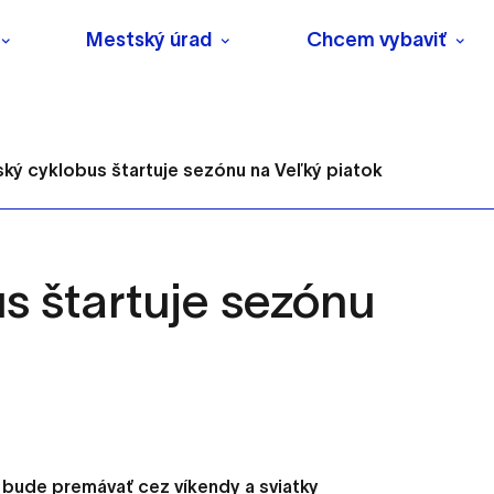
Mestský úrad
Chcem vybaviť
ký cyklobus štartuje sezónu na Veľký piatok
s štartuje sezónu
s
o ktorých webové stránky môžu ukladať informácie o vašej 
tomu, aby si webový prehliadač zapamätoval Vaše prihlásenie
 bude premávať cez víkendy a sviatky