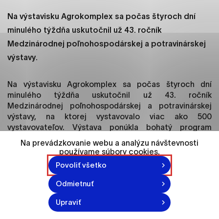
ako je navigácia na stránke a prístup k
zabezpečeným oblastiam webovej stránky. Bez
Na výstavisku Agrokomplex sa počas štyroch dní
týchto súborov cookie nemôže web správne
minulého týždňa uskutočnil už 43. ročník
fungovať.
Medzinárodnej poľnohospodárskej a potravinárskej
výstavy.
Analytické cookies
Analytické cookies pomáhajú prevádzkovateľovi
Na výstavisku Agrokomplex sa počas štyroch dní
stránok pochopiť, ako návštevníci stránok stránku
minulého týždňa uskutočnil už 43. ročník
používajú, aby mohol stránky optimalizovať a
Medzinárodnej poľnohospodárskej a potravinárskej
ponúknuť im lepšiu skúsenosť. Všetky dáta sa
výstavy, na ktorej vystavovalo viac ako 500
zbierajú anonymne a nie je možné ich spojiť s
vystavovateľov. Výstava ponúkla bohatý program
konkrétnou osobou.
a navštívili ju tisíce návštevníkov.
Na prevádzkovanie webu a analýzu návštevnosti
používame súbory cookies.
Označiť všetko
Na slávnostnom otvorení výstavy sa 18. augusta
Povoliť všetko
zúčastnili aj traja najvyšší ústavní činitelia – Andrej
Uložiť nastavenia
Kiska, Andrej Danko a Robert Fico, ktorí sa vo svojich
Odmietnuť
príhovoroch zhodli na tom, že naďalej budú
Viac informácií
Upraviť
pokračovať subvencie pre poľnohospodárov s tým, že
cez túto oblasť je potrebné ešte viac rozvíjať krajinu.