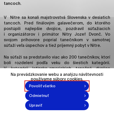
ako je navigácia na stránke a prístup k
tancoch.
zabezpečeným oblastiam webovej stránky. Bez
týchto súborov cookie nemôže web správne
V Nitre sa konali majstrovstvá Slovenska v desiatich
fungovať.
tancoch. Pred finálovým galavečerom, do ktorého
postúpili najlepšie dvojice, pozdravil súťažiacich
Analytické cookies
i organizátorov i primátor Nitry Jozef Dvonč. Vo
Analytické cookies pomáhajú prevádzkovateľovi
svojom príhovore poprial tanečníkom v samotnej
stránok pochopiť, ako návštevníci stránok stránku
súťaží veľa úspechov a tiež príjemný pobyt v Nitre.
používajú, aby mohol stránky optimalizovať a
ponúknuť im lepšiu skúsenosť. Všetky dáta sa
Na súťaži sa predstavilo viac ako 200 tanečníkov, ktorí
zbierajú anonymne a nie je možné ich spojiť s
boli rozdelení podľa veku do šiestich kategórií.
konkrétnou osobou.
V kategórii latinsko-amerických tanečné dvojice
predviedli
sambu, čaču, rumbu, paso doble a džajv
,
v
Na prevádzkovanie webu a analýzu návštevnosti
používame súbory cookies.
kategórii štandardných plesových tancov to zas boli –
Označiť všetko
vals, tango, viedenský valčík, slovfox a quick step
.
Povoliť všetko
Uložiť nastavenia
Odmietnuť
Súťažiacich hodnotila 11-členná medzinárodná
Viac informácií
porota, z nitrianskych tanečných párov sa najlepšie
Upraviť
umiestnila dvojica Marek Kajan a Janka Slezáková
z Akadémie tanca Nitra, ktorá skončili v kategórii do 21