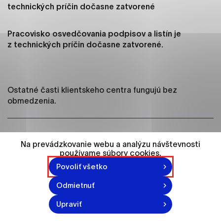
ako je navigácia na stránke a prístup k
technických príčin dočasne zatvorené
zabezpečeným oblastiam webovej stránky. Bez
týchto súborov cookie nemôže web správne
Pracovisko osvedčovania podpisov a listín je
fungovať.
z technických príčin dočasne zatvorené.
Analytické cookies
Analytické cookies pomáhajú prevádzkovateľovi
stránok pochopiť, ako návštevníci stránok stránku
Ostatné časti klientskeho centra fungujú bez
používajú, aby mohol stránky optimalizovať a
obmedzenia.
ponúknuť im lepšiu skúsenosť. Všetky dáta sa
zbierajú anonymne a nie je možné ich spojiť s
konkrétnou osobou.
Vytvorené: 15. 11. 2021
Na prevádzkovanie webu a analýzu návštevnosti
používame súbory cookies.
Označiť všetko
Povoliť všetko
Uložiť nastavenia
Odmietnuť
Viac informácií
Upraviť