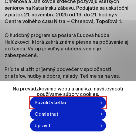
Chrenová a Janíkovce srdečne pozývajú všetkých
ako je navigácia na stránke a prístup k
seniorov na Katarínsku zábavu. Podujatie sa uskutoční
zabezpečeným oblastiam webovej stránky. Bez
v piatok 21. novembra 2025 od 16. do 21. hodiny v
týchto súborov cookie nemôže web správne
Centre voľného času Nitra – Chrenová, Topoľová 1.
fungovať.
O hudobný program sa postará Ľudová hudba
Analytické cookies
Halúzkovci, ktorá zahrá známe piesne na počúvanie aj
Analytické cookies pomáhajú prevádzkovateľovi
do tanca. Vstup je voľný a občerstvenie je
stránok pochopiť, ako návštevníci stránok stránku
zabezpečené.
používajú, aby mohol stránky optimalizovať a
ponúknuť im lepšiu skúsenosť. Všetky dáta sa
Príďte si užiť príjemný podvečer v spoločnosti
zbierajú anonymne a nie je možné ich spojiť s
priateľov, hudby a dobrej nálady. Tešíme sa na vás.
konkrétnou osobou.
Na prevádzkovanie webu a analýzu návštevnosti
používame súbory cookies.
Označiť všetko
Povoliť všetko
Uložiť nastavenia
Odmietnuť
Viac informácií
Upraviť