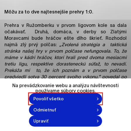
ako je navigácia na stránke a prístup k
zabezpečeným oblastiam webovej stránky. Bez
Môžu za to dve najtesnejšie prehry 1:0.
týchto súborov cookie nemôže web správne
fungovať.
Prehra v Ružomberku v prvom ligovom kole sa dala
očakávať. Druhá, domáca, v derby so Zlatými
Analytické cookies
Moravcami bude hráčov ešte dlho škrieť. Rozhodol
najmä zlý prvý polčas: „
Zvolená stratégia a taktická
Analytické cookies pomáhajú prevádzkovateľovi
stránka našej hry v prvom polčase nefungovala. To, že
stránok pochopiť, ako návštevníci stránok stránku
máme v kádri hráčov, ktorí hrali pred dvoma mesiacmi
používajú, aby mohol stránky optimalizovať a
tretiu ligu, respektíve dorasteneckú súťaž, to nevadí.
ponúknuť im lepšiu skúsenosť. Všetky dáta sa
Prekáža mi to, že ich poznám a v prvom polčase
zbierajú anonymne a nie je možné ich spojiť s
predviedli sotva 30 percent svojho výkonu
,“
povedal po
konkrétnou osobou.
zápase s Vionom tréner Nitry
Marián Süttö.
Na prevádzkovanie webu a analýzu návštevnosti
používame súbory cookies.
Označiť všetko
Nitra skončila v minulej sezóne až deviata. V klube
Povoliť všetko
preto po skončení minulého ročníka nastalo
Uložiť nastavenia
zemetrasenie. Odišlo už desať hráčov, zmeny sú
Odmietnuť
Viac informácií
v kádri aj na trénerskom poste. Citeľne chýbajú
Upraviť
záložník Tomáš Kóňa a zakončovateľ Tomáš
Vestenický. Aj preto Nitra ešte za 180 minút nestrelila