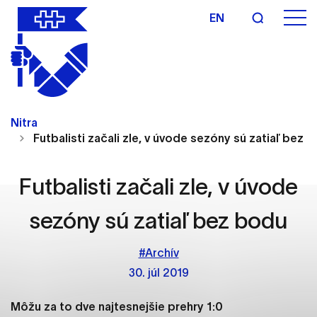
EN
Nastavenie cookies
Cookies sú malé súbory, do ktorých webové
Nitra
stránky môžu ukladať informácie o vašej aktivite a
Futbalisti začali zle, v úvode sezóny sú zatiaľ bez 
preferenciách. Používajú sa napríklad k tomu, aby
si webový prehliadač zapamätoval Vaše
prihlásenie alebo aby sa uložila Vaša voľba v tomto
Futbalisti začali zle, v úvode
okne.
sezóny sú zatiaľ bez bodu
Vyberte úroveň cookies, ktorú chcete povoliť
#Archív
Technické cookies
30. júl 2019
Technické súbory cookie sú pre prevádzku
nevyhnutné a pomáhajú urobiť webové stránky
Môžu za to dve najtesnejšie prehry 1:0
uplatniteľnými tým, že umožňujú základné funkcie,