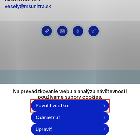
ako je navigácia na stránke a prístup k
vesely@msunitra.sk
zabezpečeným oblastiam webovej stránky. Bez
týchto súborov cookie nemôže web správne
fungovať.
Analytické cookies
Analytické cookies pomáhajú prevádzkovateľovi
stránok pochopiť, ako návštevníci stránok stránku
používajú, aby mohol stránky optimalizovať a
ponúknuť im lepšiu skúsenosť. Všetky dáta sa
zbierajú anonymne a nie je možné ich spojiť s
konkrétnou osobou.
Na prevádzkovanie webu a analýzu návštevnosti
74 548
používame súbory cookies.
Označiť všetko
Povoliť všetko
obyvateľov
Uložiť nastavenia
Odmietnuť
Viac informácií
870-871 n.l.
Upraviť