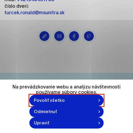
ako je navigácia na stránke a prístup k
číslo dverí:
zabezpečeným oblastiam webovej stránky. Bez
turcek.ronald@msunitra.sk
týchto súborov cookie nemôže web správne
fungovať.
Analytické cookies
Analytické cookies pomáhajú prevádzkovateľovi
stránok pochopiť, ako návštevníci stránok stránku
používajú, aby mohol stránky optimalizovať a
ponúknuť im lepšiu skúsenosť. Všetky dáta sa
zbierajú anonymne a nie je možné ich spojiť s
konkrétnou osobou.
Na prevádzkovanie webu a analýzu návštevnosti
používame súbory cookies.
74 548
Označiť všetko
Povoliť všetko
Uložiť nastavenia
obyvateľov
Odmietnuť
Viac informácií
Upraviť
870-871 n.l.