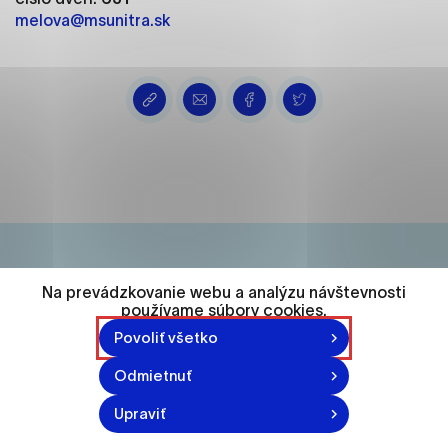
ako je navigácia na stránke a prístup k
melova@msunitra.sk
zabezpečeným oblastiam webovej stránky. Bez
týchto súborov cookie nemôže web správne
fungovať.
Analytické cookies
Analytické cookies pomáhajú prevádzkovateľovi
stránok pochopiť, ako návštevníci stránok stránku
používajú, aby mohol stránky optimalizovať a
ponúknuť im lepšiu skúsenosť. Všetky dáta sa
zbierajú anonymne a nie je možné ich spojiť s
konkrétnou osobou.
Na prevádzkovanie webu a analýzu návštevnosti
74 548
používame súbory cookies.
Označiť všetko
Povoliť všetko
obyvateľov
Uložiť nastavenia
Odmietnuť
Viac informácií
870-871 n.l.
Upraviť