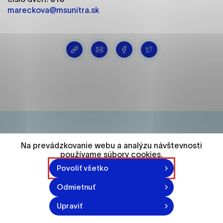
ako je navigácia na stránke a prístup k
mareckova@msunitra.sk
zabezpečeným oblastiam webovej stránky. Bez
týchto súborov cookie nemôže web správne
fungovať.
Analytické cookies
Analytické cookies pomáhajú prevádzkovateľovi
stránok pochopiť, ako návštevníci stránok stránku
používajú, aby mohol stránky optimalizovať a
ponúknuť im lepšiu skúsenosť. Všetky dáta sa
zbierajú anonymne a nie je možné ich spojiť s
konkrétnou osobou.
Na prevádzkovanie webu a analýzu návštevnosti
74 548
používame súbory cookies.
Označiť všetko
Povoliť všetko
obyvateľov
Uložiť nastavenia
Odmietnuť
Viac informácií
870-871 n.l.
Upraviť