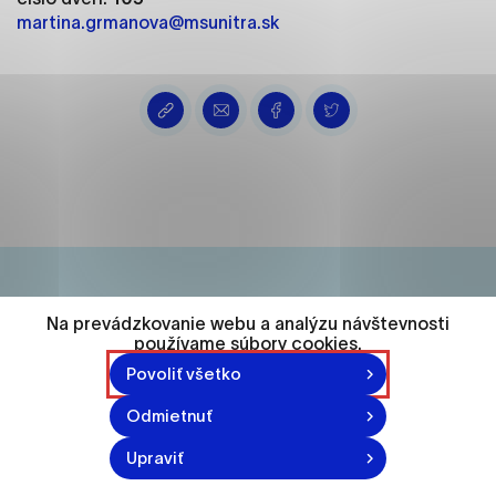
ako je navigácia na stránke a prístup k
martina.grmanova@msunitra.sk
zabezpečeným oblastiam webovej stránky. Bez
týchto súborov cookie nemôže web správne
fungovať.
Analytické cookies
Analytické cookies pomáhajú prevádzkovateľovi
stránok pochopiť, ako návštevníci stránok stránku
používajú, aby mohol stránky optimalizovať a
ponúknuť im lepšiu skúsenosť. Všetky dáta sa
zbierajú anonymne a nie je možné ich spojiť s
konkrétnou osobou.
Na prevádzkovanie webu a analýzu návštevnosti
74 548
používame súbory cookies.
Označiť všetko
Povoliť všetko
obyvateľov
Uložiť nastavenia
Odmietnuť
Viac informácií
870-871 n.l.
Upraviť