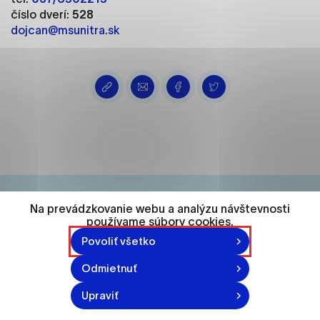
ako je navigácia na stránke a prístup k
číslo dverí:
528
zabezpečeným oblastiam webovej stránky. Bez
dojcan@msunitra.sk
týchto súborov cookie nemôže web správne
fungovať.
Analytické cookies
Analytické cookies pomáhajú prevádzkovateľovi
stránok pochopiť, ako návštevníci stránok stránku
používajú, aby mohol stránky optimalizovať a
ponúknuť im lepšiu skúsenosť. Všetky dáta sa
zbierajú anonymne a nie je možné ich spojiť s
konkrétnou osobou.
Na prevádzkovanie webu a analýzu návštevnosti
používame súbory cookies.
74 548
Označiť všetko
Povoliť všetko
Uložiť nastavenia
obyvateľov
Odmietnuť
Viac informácií
Upraviť
870-871 n.l.