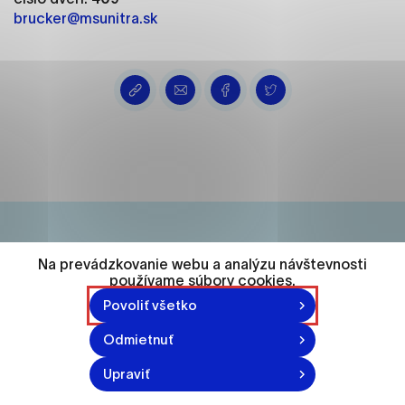
ako je navigácia na stránke a prístup k
brucker@msunitra.sk
zabezpečeným oblastiam webovej stránky. Bez
týchto súborov cookie nemôže web správne
fungovať.
Analytické cookies
Analytické cookies pomáhajú prevádzkovateľovi
stránok pochopiť, ako návštevníci stránok stránku
používajú, aby mohol stránky optimalizovať a
ponúknuť im lepšiu skúsenosť. Všetky dáta sa
zbierajú anonymne a nie je možné ich spojiť s
konkrétnou osobou.
Na prevádzkovanie webu a analýzu návštevnosti
74 548
používame súbory cookies.
Označiť všetko
Povoliť všetko
obyvateľov
Uložiť nastavenia
Odmietnuť
Viac informácií
870-871 n.l.
Upraviť