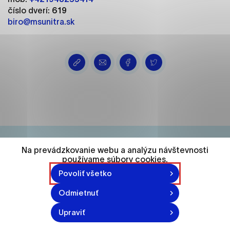
ako je navigácia na stránke a prístup k
číslo dverí:
619
zabezpečeným oblastiam webovej stránky. Bez
biro@msunitra.sk
týchto súborov cookie nemôže web správne
fungovať.
Analytické cookies
Analytické cookies pomáhajú prevádzkovateľovi
stránok pochopiť, ako návštevníci stránok stránku
používajú, aby mohol stránky optimalizovať a
ponúknuť im lepšiu skúsenosť. Všetky dáta sa
zbierajú anonymne a nie je možné ich spojiť s
konkrétnou osobou.
Na prevádzkovanie webu a analýzu návštevnosti
používame súbory cookies.
74 548
Označiť všetko
Povoliť všetko
Uložiť nastavenia
obyvateľov
Odmietnuť
Viac informácií
Upraviť
870-871 n.l.