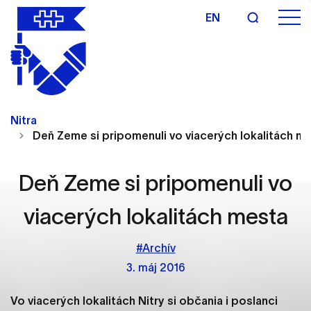
EN
Nastavenie cookies
Cookies sú malé súbory, do ktorých webové
Nitra
stránky môžu ukladať informácie o vašej aktivite a
Deň Zeme si pripomenuli vo viacerých lokalitách m
preferenciách. Používajú sa napríklad k tomu, aby
si webový prehliadač zapamätoval Vaše
prihlásenie alebo aby sa uložila Vaša voľba v tomto
Deň Zeme si pripomenuli vo
okne.
viacerých lokalitách mesta
Vyberte úroveň cookies, ktorú chcete povoliť
#Archív
Technické cookies
3. máj 2016
Technické súbory cookie sú pre prevádzku
nevyhnutné a pomáhajú urobiť webové stránky
Vo viacerých lokalitách Nitry si občania i poslanci
uplatniteľnými tým, že umožňujú základné funkcie,