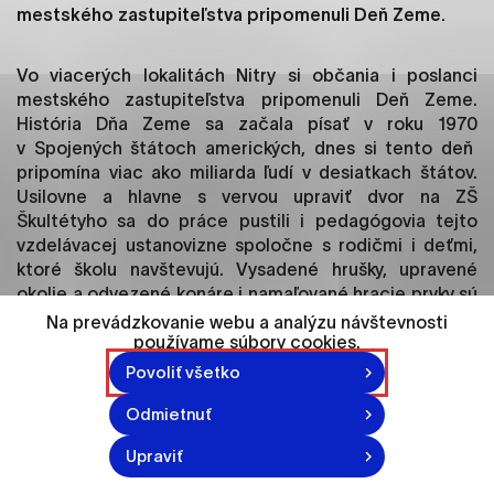
ako je navigácia na stránke a prístup k
mestského zastupiteľstva pripomenuli Deň Zeme.
zabezpečeným oblastiam webovej stránky. Bez
týchto súborov cookie nemôže web správne
Vo viacerých lokalitách Nitry si občania i poslanci
fungovať.
mestského zastupiteľstva pripomenuli Deň Zeme.
História Dňa Zeme sa začala písať v roku 1970
Analytické cookies
v Spojených štátoch amerických, dnes si tento deň
Analytické cookies pomáhajú prevádzkovateľovi
pripomína viac ako miliarda ľudí v desiatkach štátov.
stránok pochopiť, ako návštevníci stránok stránku
Usilovne a hlavne s vervou upraviť dvor na ZŠ
používajú, aby mohol stránky optimalizovať a
Škultétyho sa do práce pustili i pedagógovia tejto
ponúknuť im lepšiu skúsenosť. Všetky dáta sa
vzdelávacej ustanovizne spoločne s rodičmi i deťmi,
zbierajú anonymne a nie je možné ich spojiť s
ktoré školu navštevujú. Vysadené hrušky, upravené
konkrétnou osobou.
okolie a odvezené konáre i namaľované hracie prvky sú
zreteľným a jasným dôkazom, že brigádnici počas
Na prevádzkovanie webu a analýzu návštevnosti
sobotného dopoludnia nezaháľali.
používame súbory cookies.
Označiť všetko
Povoliť všetko
FOTO: Brigáda bola aj na ZŠ Škultétyho.
Uložiť nastavenia
Odmietnuť
Viac informácií
(j)
Upraviť