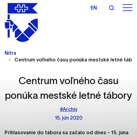
EN
Nastavenie cookies
Cookies sú malé súbory, do ktorých webové
Nitra
stránky môžu ukladať informácie o vašej aktivite a
Centrum voľného času ponúka mestské letné tábo
preferenciách. Používajú sa napríklad k tomu, aby
si webový prehliadač zapamätoval Vaše
prihlásenie alebo aby sa uložila Vaša voľba v tomto
Centrum voľného času
okne.
ponúka mestské letné tábory
Vyberte úroveň cookies, ktorú chcete povoliť
#Archív
Technické cookies
15. jún 2020
Technické súbory cookie sú pre prevádzku
nevyhnutné a pomáhajú urobiť webové stránky
Prihlasovanie do tábora sa začalo od dnes - 15. júna
uplatniteľnými tým, že umožňujú základné funkcie,