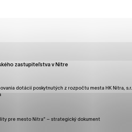
es, ktorú chcete povoliť
sú pre prevádzku nevyhnutné a pomáhajú urobiť webové str
kcie, ako je navigácia na stránke a prístup k zabezpečený
rov cookie nemôže web správne fungovať.
kého zastupiteľstva v Nitre
jú prevádzkovateľovi stránok pochopiť, ako návštevníci st
izovať a ponúknuť im lepšiu skúsenosť. Všetky dáta sa zbie
étnou osobou.
ovania dotácií poskytnutých z rozpočtu mesta HK Nitra, s.r.
a
načiť všetko
Uložiť nastavenia
Viac informáci
lity pre mesto Nitra“ – strategický dokument