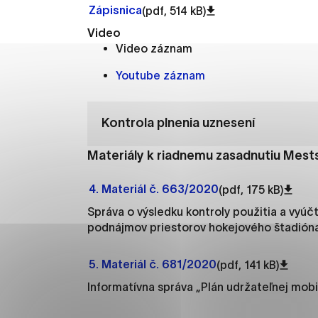
Vyberte úroveň cooki
Zápisnica
(pdf, 514 kB)
Video
Technické cookies
Video záznam
Technické súbory cookie 
Youtube záznam
že umožňujú základné fun
stránky. Bez týchto súbo
Kontrola plnenia uznesení
Analytické cookies
Materiály k riadnemu zasadnutiu Mests
Analytické cookies pomáha
aby mohol stránky optimal
4. Materiál č. 663/2020
(pdf, 175 kB)
možné ich spojiť s konkr
Správa o výsledku kontroly použitia a vyúčt
podnájmov priestorov hokejového štadión
Oz
5. Materiál č. 681/2020
(pdf, 141 kB)
Informatívna správa „Plán udržateľnej mobi