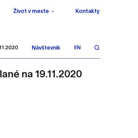
Život v meste
Kontakty
.11.2020
Návštevník
EN
lané na 19.11.2020
aktivite a preferenciách.
 alebo aby sa uložila