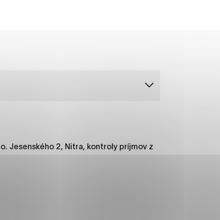
ánky uplatniteľnými tým,
m oblastiam webovej
ránok stránku používajú,
rajú anonymne a nie je
o. Jesenského 2, Nitra, kontroly príjmov z
í