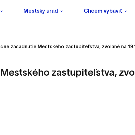
Mestský úrad
Chcem vybaviť
iadne zasadnutie Mestského zastupiteľstva, zvolané na 19
 Mestského zastupiteľstva, zvo
s
o ktorých webové stránky môžu ukladať informácie o vašej 
tomu, aby si webový prehliadač zapamätoval Vaše prihlásenie