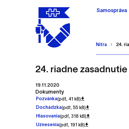
Samospráva
Nitra
24. r
24. riadne zasadnutie
Nastavenie cookie
19.11.2020
Dokumenty
Pozvánka
(pdf, 41 kB)
Cookies sú malé súbory, d
Dochádzka
(pdf, 55 kB)
Používajú sa napríklad k 
Hlasovania
(pdf, 318 kB)
Vaša voľba v tomto okne.
Uznesenia
(pdf, 191 kB)