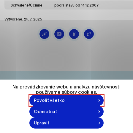
ako je navigácia na stránke a prístup k
Schválené/Účinné
podľa stavu od 14.12.2007
zabezpečeným oblastiam webovej stránky. Bez
týchto súborov cookie nemôže web správne
Vytvorené: 24. 7. 2025
fungovať.
Analytické cookies
Analytické cookies pomáhajú prevádzkovateľovi
stránok pochopiť, ako návštevníci stránok stránku
používajú, aby mohol stránky optimalizovať a
ponúknuť im lepšiu skúsenosť. Všetky dáta sa
zbierajú anonymne a nie je možné ich spojiť s
konkrétnou osobou.
Na prevádzkovanie webu a analýzu návštevnosti
74 548
používame súbory cookies.
Označiť všetko
Povoliť všetko
obyvateľov
Uložiť nastavenia
Odmietnuť
Viac informácií
Upraviť
870-871 n.l.