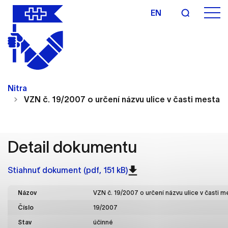
EN
Nastavenie cookies
Cookies sú malé súbory, do ktorých webové
Nitra
stránky môžu ukladať informácie o vašej aktivite a
VZN č. 19/2007 o určení názvu ulice v časti mesta 
preferenciách. Používajú sa napríklad k tomu, aby
si webový prehliadač zapamätoval Vaše
prihlásenie alebo aby sa uložila Vaša voľba v tomto
okne.
Detail dokumentu
Vyberte úroveň cookies, ktorú chcete povoliť
Stiahnuť dokument (pdf, 151 kB)
Technické cookies
Názov
VZN č. 19/2007 o určení názvu ulice v časti m
Technické súbory cookie sú pre prevádzku
Číslo
19/2007
nevyhnutné a pomáhajú urobiť webové stránky
uplatniteľnými tým, že umožňujú základné funkcie,
Stav
účinné