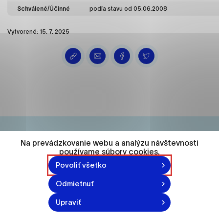
ako je navigácia na stránke a prístup k
Schválené/Účinné
podľa stavu od 05.06.2008
zabezpečeným oblastiam webovej stránky. Bez
týchto súborov cookie nemôže web správne
Vytvorené: 15. 7. 2025
fungovať.
Analytické cookies
Analytické cookies pomáhajú prevádzkovateľovi
stránok pochopiť, ako návštevníci stránok stránku
používajú, aby mohol stránky optimalizovať a
ponúknuť im lepšiu skúsenosť. Všetky dáta sa
zbierajú anonymne a nie je možné ich spojiť s
konkrétnou osobou.
Na prevádzkovanie webu a analýzu návštevnosti
74 548
používame súbory cookies.
Označiť všetko
Povoliť všetko
obyvateľov
Uložiť nastavenia
Odmietnuť
Viac informácií
Upraviť
870-871 n.l.