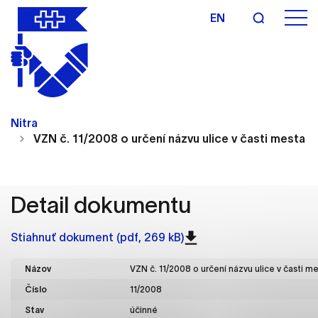
EN
Nastavenie cookies
Cookies sú malé súbory, do ktorých webové
Nitra
stránky môžu ukladať informácie o vašej aktivite a
VZN č. 11/2008 o určení názvu ulice v časti mesta 
preferenciách. Používajú sa napríklad k tomu, aby
si webový prehliadač zapamätoval Vaše
prihlásenie alebo aby sa uložila Vaša voľba v tomto
okne.
Detail dokumentu
Vyberte úroveň cookies, ktorú chcete povoliť
Stiahnuť dokument (pdf, 269 kB)
Technické cookies
Názov
VZN č. 11/2008 o určení názvu ulice v časti m
Technické súbory cookie sú pre prevádzku
Číslo
11/2008
nevyhnutné a pomáhajú urobiť webové stránky
uplatniteľnými tým, že umožňujú základné funkcie,
Stav
účinné