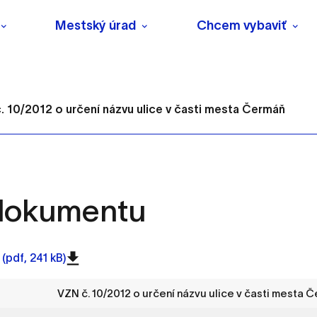
Mestský úrad
Chcem vybaviť
. 10/2012 o určení názvu ulice v časti mesta Čermáň
 dokumentu
s
o ktorých webové stránky môžu ukladať informácie o vašej 
(pdf, 241 kB)
tomu, aby si webový prehliadač zapamätoval Vaše prihlásenie
VZN č. 10/2012 o určení názvu ulice v časti mesta 