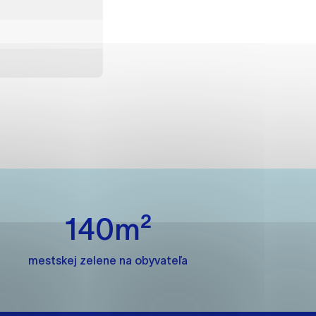
ánky uplatniteľnými tým,
m oblastiam webovej
ránok stránku používajú,
rajú anonymne a nie je
140m²
í
mestskej zelene na obyvateľa