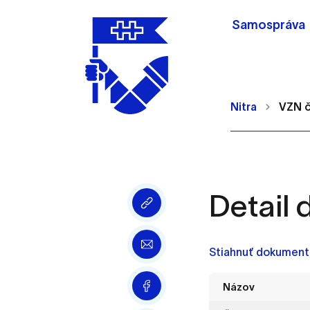
Samospráva
Nitra
VZN č
Detail
Nastavenie cookie
Cookies sú malé súbory, d
Stiahnuť dokument 
Používajú sa napríklad k 
Vaša voľba v tomto okne.
Názov