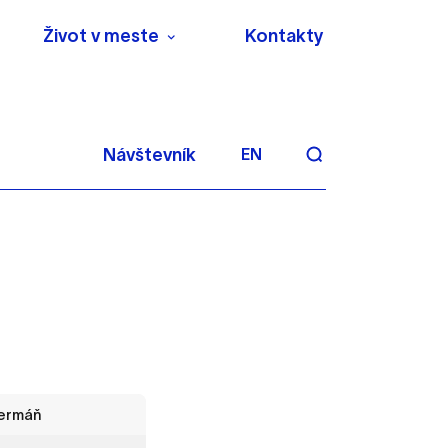
Život v meste
Kontakty
Návštevník
EN
aktivite a preferenciách.
 alebo aby sa uložila
Čermáň