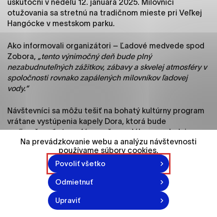
uskutoční v nedeľu 12. januára 2025. Milovníci
ako je navigácia na stránke a prístup k
otužovania sa stretnú na tradičnom mieste pri Veľkej
zabezpečeným oblastiam webovej stránky. Bez
Hangócke v mestskom parku.
týchto súborov cookie nemôže web správne
fungovať.
Ako informovali organizátori – Ľadové medvede spod
Zobora,
„tento výnimočný deň bude plný
Analytické cookies
nezabudnuteľných zážitkov, zábavy a skvelej atmosféry v
Analytické cookies pomáhajú prevádzkovateľovi
spoločnosti rovnako zapálených milovníkov ľadovej
stránok pochopiť, ako návštevníci stránok stránku
vody.“
používajú, aby mohol stránky optimalizovať a
ponúknuť im lepšiu skúsenosť. Všetky dáta sa
Návštevníci sa môžu tešiť na bohatý kultúrny program
zbierajú anonymne a nie je možné ich spojiť s
vrátane vystúpenia kapely Dora, ktorá bude
konkrétnou osobou.
spríjemňovať atmosféru počas celého popoludnia.
Na prevádzkovanie webu a analýzu návštevnosti
používame súbory cookies.
Označiť všetko
Povoliť všetko
Uložiť nastavenia
Odmietnuť
Viac informácií
Upraviť