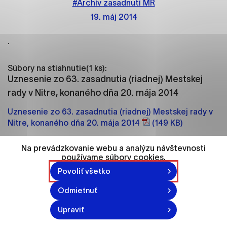
#Archív zasadnutí MR
ako je navigácia na stránke a prístup k
zabezpečeným oblastiam webovej stránky. Bez
19. máj 2014
týchto súborov cookie nemôže web správne
fungovať.
.
Analytické cookies
Súbory na stiahnutie(1 ks):
Analytické cookies pomáhajú prevádzkovateľovi
Uznesenie zo 63. zasadnutia (riadnej) Mestskej
stránok pochopiť, ako návštevníci stránok stránku
rady v Nitre, konaného dňa 20. mája 2014
používajú, aby mohol stránky optimalizovať a
Uznesenie zo 63. zasadnutia (riadnej) Mestskej rady v
ponúknuť im lepšiu skúsenosť. Všetky dáta sa
Nitre, konaného dňa 20. mája 2014
(149 KB)
zbierajú anonymne a nie je možné ich spojiť s
konkrétnou osobou.
Na prevádzkovanie webu a analýzu návštevnosti
používame súbory cookies.
Označiť všetko
Vytvorené: 19. 5. 2014
Povoliť všetko
Uložiť nastavenia
Odmietnuť
Viac informácií
Upraviť