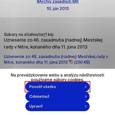
#Archív zasadnutí MR
ako je navigácia na stránke a prístup k
zabezpečeným oblastiam webovej stránky. Bez
10. jún 2013
týchto súborov cookie nemôže web správne
fungovať.
.
Analytické cookies
Súbory na stiahnutie(1 ks):
Analytické cookies pomáhajú prevádzkovateľovi
Uznesenie zo 46. zasadnutia (riadnej) Mestskej
stránok pochopiť, ako návštevníci stránok stránku
rady v Nitre, konaného dňa 11. júna 2013
používajú, aby mohol stránky optimalizovať a
Uznesenie zo 46. zasadnutia (riadnej) Mestskej rady v
ponúknuť im lepšiu skúsenosť. Všetky dáta sa
Nitre, konaného dňa 11. júna 2013
(250 KB)
zbierajú anonymne a nie je možné ich spojiť s
konkrétnou osobou.
Na prevádzkovanie webu a analýzu návštevnosti
používame súbory cookies.
Označiť všetko
Vytvorené: 10. 6. 2013
Povoliť všetko
Uložiť nastavenia
Odmietnuť
Viac informácií
Upraviť