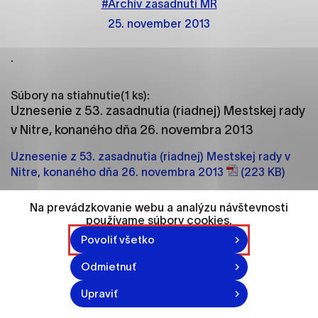
#Archív zasadnutí MR
ako je navigácia na stránke a prístup k
zabezpečeným oblastiam webovej stránky. Bez
25. november 2013
týchto súborov cookie nemôže web správne
fungovať.
.
Analytické cookies
Súbory na stiahnutie(1 ks):
Analytické cookies pomáhajú prevádzkovateľovi
Uznesenie z 53. zasadnutia (riadnej) Mestskej rady
stránok pochopiť, ako návštevníci stránok stránku
v Nitre, konaného dňa 26. novembra 2013
používajú, aby mohol stránky optimalizovať a
Uznesenie z 53. zasadnutia (riadnej) Mestskej rady v
ponúknuť im lepšiu skúsenosť. Všetky dáta sa
Nitre, konaného dňa 26. novembra 2013
(223 KB)
zbierajú anonymne a nie je možné ich spojiť s
konkrétnou osobou.
Na prevádzkovanie webu a analýzu návštevnosti
používame súbory cookies.
Označiť všetko
Vytvorené: 25. 11. 2013
Povoliť všetko
Uložiť nastavenia
Odmietnuť
Viac informácií
Upraviť