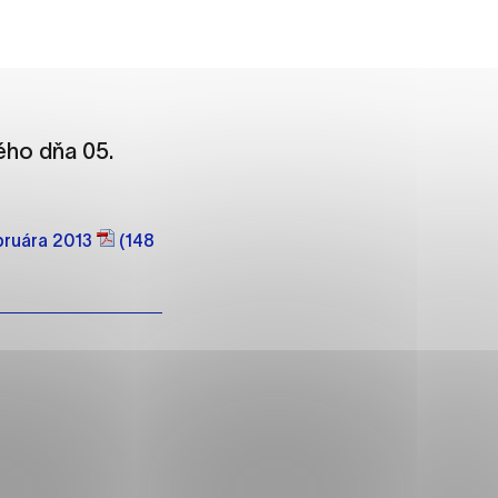
ánky uplatniteľnými tým,
m oblastiam webovej
ného dňa 05.
ebruára 2013
(148
ránok stránku používajú,
rajú anonymne a nie je
í