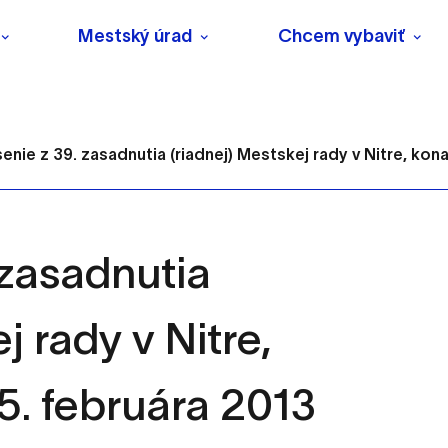
Mestský úrad
Chcem vybaviť
enie z 39. zasadnutia (riadnej) Mestskej rady v Nitre, kona
 zasadnutia
s
j rady v Nitre,
o ktorých webové stránky môžu ukladať informácie o vašej 
tomu, aby si webový prehliadač zapamätoval Vaše prihlásenie
. februára 2013