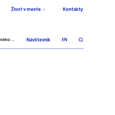
Život v meste
Kontakty
ného ...
Návštevník
EN
aktivite a preferenciách.
 alebo aby sa uložila