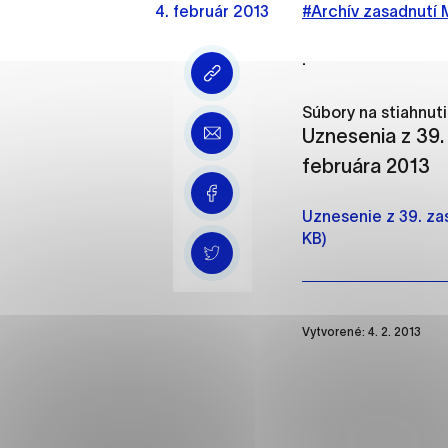
4. február 2013
Vyberte úroveň cooki
#Archív zasadnutí
.
Technické cookies
Technické súbory cookie 
Súbory na stiahnutie
že umožňujú základné fun
Uznesenia z 39.
stránky. Bez týchto súbo
februára 2013
Analytické cookies
Uznesenie z 39. zas
Analytické cookies pomáha
KB)
aby mohol stránky optimal
možné ich spojiť s konkr
Vytvorené: 4. 2. 2013
Oz