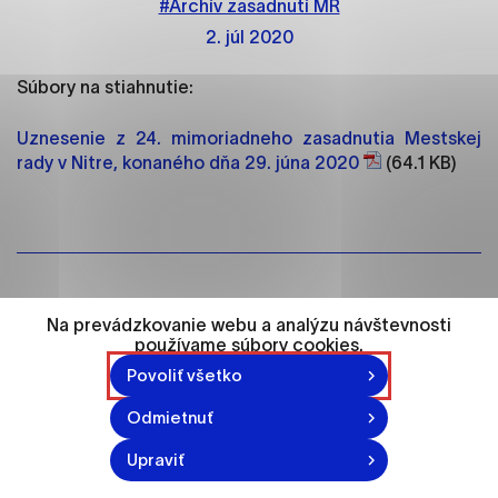
#Archív zasadnutí MR
ako je navigácia na stránke a prístup k
zabezpečeným oblastiam webovej stránky. Bez
2. júl 2020
týchto súborov cookie nemôže web správne
fungovať.
Súbory na stiahnutie:
Analytické cookies
Uznesenie z 24. mimoriadneho zasadnutia Mestskej
rady v Nitre, konaného dňa 29. júna 2020
(64.1 KB)
Analytické cookies pomáhajú prevádzkovateľovi
stránok pochopiť, ako návštevníci stránok stránku
používajú, aby mohol stránky optimalizovať a
ponúknuť im lepšiu skúsenosť. Všetky dáta sa
zbierajú anonymne a nie je možné ich spojiť s
konkrétnou osobou.
Vytvorené: 2. 7. 2020
Na prevádzkovanie webu a analýzu návštevnosti
používame súbory cookies.
Označiť všetko
Povoliť všetko
Uložiť nastavenia
Odmietnuť
Viac informácií
Upraviť