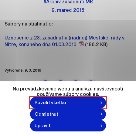
#Archív zasadnutí MR
ako je navigácia na stránke a prístup k
zabezpečeným oblastiam webovej stránky. Bez
9. marec 2016
týchto súborov cookie nemôže web správne
fungovať.
Súbory na stiahnutie:
Analytické cookies
Uznesenie z 23. zasadnutia (riadnej) Mestskej rady v
Nitre, konaného dňa 01.03.2016
(186.2 KB)
Analytické cookies pomáhajú prevádzkovateľovi
stránok pochopiť, ako návštevníci stránok stránku
používajú, aby mohol stránky optimalizovať a
ponúknuť im lepšiu skúsenosť. Všetky dáta sa
Vytvorené: 9. 3. 2016
zbierajú anonymne a nie je možné ich spojiť s
konkrétnou osobou.
Na prevádzkovanie webu a analýzu návštevnosti
používame súbory cookies.
Označiť všetko
Povoliť všetko
Uložiť nastavenia
Odmietnuť
Viac informácií
Upraviť