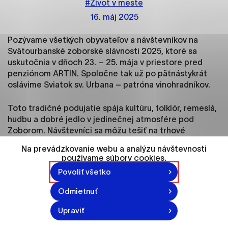
#Život v meste
ako je navigácia na stránke a prístup k
zabezpečeným oblastiam webovej stránky. Bez
16. máj 2025
týchto súborov cookie nemôže web správne
fungovať.
Pozývame všetkých obyvateľov a návštevníkov na
Svätourbanské zoborské slávnosti 2025, ktoré sa
uskutočnia v dňoch 23. – 25. mája v priestore pred
Analytické cookies
penziónom ARTIN. Spoločne tak už po pätnástykrát
Analytické cookies pomáhajú prevádzkovateľovi
oslávime Sviatok sv. Urbana – patróna vinohradníkov.
stránok pochopiť, ako návštevníci stránok stránku
používajú, aby mohol stránky optimalizovať a
Toto tradičné podujatie spája kultúru, folklór, remeslá,
ponúknuť im lepšiu skúsenosť. Všetky dáta sa
hudbu a dobré jedlo v jedinečnej atmosfére pod
zbierajú anonymne a nie je možné ich spojiť s
Zoborom. Návštevníci sa môžu tešiť na trhové
konkrétnou osobou.
mestečko, vínny festival, hudobné vystúpenia, súťaže i
Na prevádzkovanie webu a analýzu návštevnosti
program pre deti.
používame súbory cookies.
Označiť všetko
Povoliť všetko
PROGRAM
Uložiť nastavenia
Odmietnuť
23. 5. / piatok
Viac informácií
Upraviť
16:00 Zoborské trhové mestečko