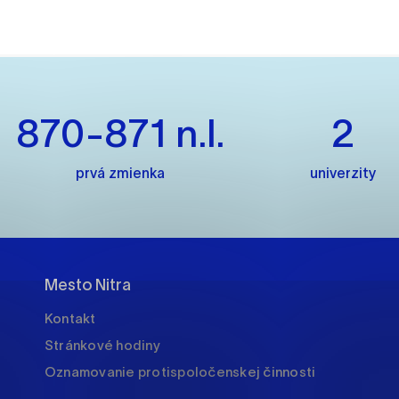
es, ktorú chcete povoliť
sú pre prevádzku nevyhnutné a pomáhajú urobiť webové str
kcie, ako je navigácia na stránke a prístup k zabezpečený
870-871 n.l.
2
rov cookie nemôže web správne fungovať.
prvá zmienka
univerzity
jú prevádzkovateľovi stránok pochopiť, ako návštevníci st
izovať a ponúknuť im lepšiu skúsenosť. Všetky dáta sa zbie
étnou osobou.
Mesto Nitra
načiť všetko
Uložiť nastavenia
Viac informáci
Kontakt
Stránkové hodiny
Oznamovanie protispoločenskej činnosti