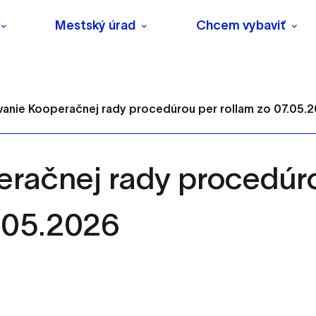
Mestský úrad
Chcem vybaviť
anie Kooperačnej rady procedúrou per rollam zo 07.05.20
račnej rady procedúro
s
.05.2026
o ktorých webové stránky môžu ukladať informácie o vašej 
tomu, aby si webový prehliadač zapamätoval Vaše prihlásenie