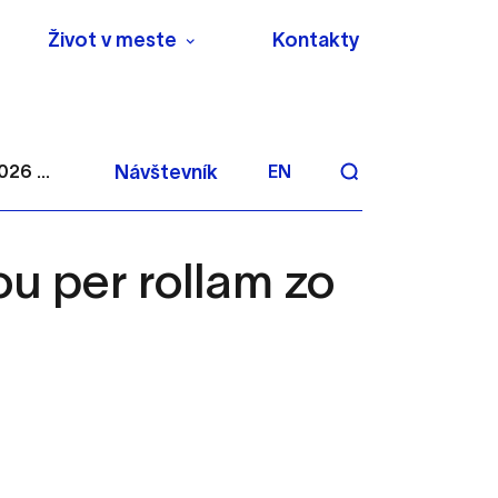
Život v meste
Kontakty
26 ...
Návštevník
EN
u per rollam zo
aktivite a preferenciách.
 alebo aby sa uložila