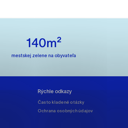
ánky uplatniteľnými tým,
m oblastiam webovej
140m²
mestskej zelene na obyvateľa
ránok stránku používajú,
rajú anonymne a nie je
Rýchle odkazy
í
Často kladené otázky
Ochrana osobných údajov