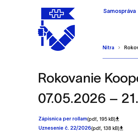
Samospráva
Nitra
Rokov
Rokovanie Koope
Nastavenie cookie
07.05.2026 – 21
Cookies sú malé súbory, d
Používajú sa napríklad k 
Zápisnica per rollam
(pdf, 195 kB)
Vaša voľba v tomto okne.
Uznesenie č. 22/2026
(pdf, 138 kB)