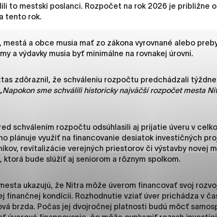
es, ktorú chcete povoliť
lili to mestskí poslanci. Rozpočet na rok 2026 je približne o
a tento rok.
u, mestá a obce musia mať zo zákona vyrovnané alebo preb
sú pre prevádzku nevyhnutné a pomáhajú urobiť webové str
my a výdavky musia byť minimálne na rovnakej úrovni.
kcie, ako je navigácia na stránke a prístup k zabezpečený
rov cookie nemôže web správne fungovať.
tas zdôraznil, že schváleniu rozpočtu predchádzali týždne
„Napokon sme schválili historicky najväčší rozpočet mesta Nit
jú prevádzkovateľovi stránok pochopiť, ako návštevníci st
izovať a ponúknuť im lepšiu skúsenosť. Všetky dáta sa zbie
ed schválením rozpočtu odsúhlasili aj prijatie úveru v celko
étnou osobou.
ho plánuje využiť na financovanie desiatok investičných pro
íkov, revitalizácie verejných priestorov či výstavby novej m
 ktorá bude slúžiť aj seniorom a rôznym spolkom.
načiť všetko
Uložiť nastavenia
Viac informáci
esta ukazujú, že Nitra môže úverom financovať svoj rozvo
j finančnej kondícii. Rozhodnutie vziať úver prichádza v ča
hová brzda. Počas jej dvojročnej platnosti budú môcť samos