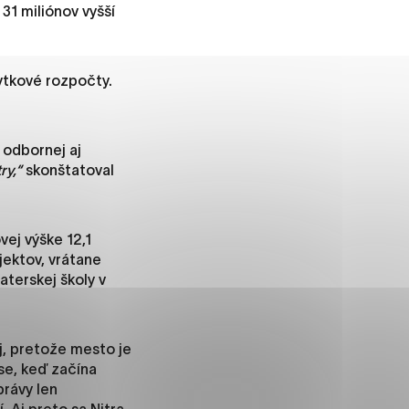
 31 miliónov vyšší
ytkové rozpočty.
ánky uplatniteľnými tým,
m oblastiam webovej
 odbornej aj
ry,“
skonštatoval
ránok stránku používajú,
rajú anonymne a nie je
vej výške 12,1
jektov, vrátane
aterskej školy v
í
j, pretože mesto je
se, keď začína
právy len