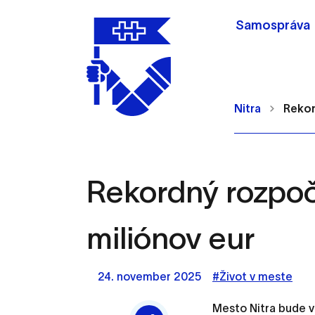
Samospráva
Nitra
Rekor
Rekordný rozpoč
Nastavenie cookie
miliónov eur
Cookies sú malé súbory, d
Používajú sa napríklad k 
24. november 2025
#Život v meste
Vaša voľba v tomto okne.
Mesto Nitra bude v