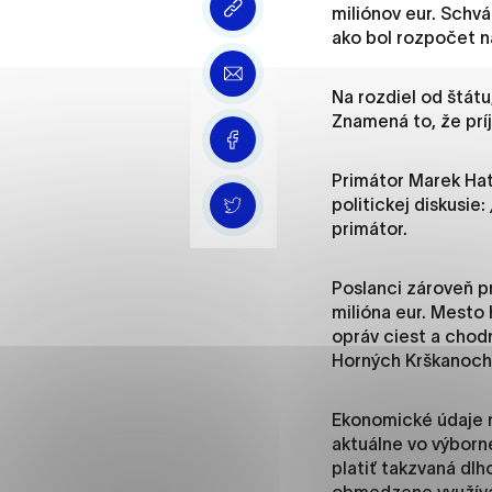
Vyberte úroveň cooki
miliónov eur. Schvá
ako bol rozpočet n
Technické cookies
Na rozdiel od štát
Technické súbory cookie 
Znamená to, že príj
že umožňujú základné fun
stránky. Bez týchto súbo
Primátor Marek Hat
politickej diskusie:
Analytické cookies
primátor.
Analytické cookies pomáha
aby mohol stránky optimal
Poslanci zároveň pr
možné ich spojiť s konkr
milióna eur. Mesto 
opráv ciest a chodn
Horných Krškanoch,
Oz
Ekonomické údaje m
aktuálne vo výborne
platiť takzvaná dl