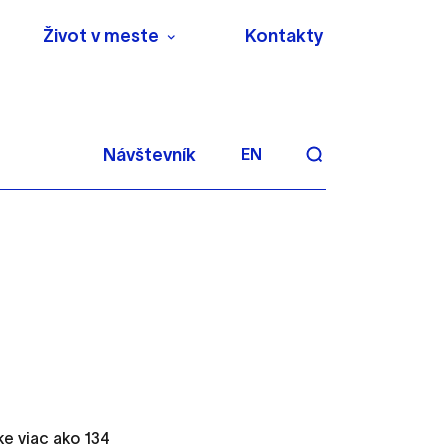
Život v meste
Kontakty
Návštevník
EN
aktivite a preferenciách.
 alebo aby sa uložila
e viac ako 134