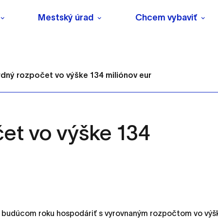
Mestský úrad
Chcem vybaviť
dný rozpočet vo výške 134 miliónov eur
et vo výške 134
s
o ktorých webové stránky môžu ukladať informácie o vašej 
tomu, aby si webový prehliadač zapamätoval Vaše prihlásenie
 budúcom roku hospodáriť s vyrovnaným rozpočtom vo výšk