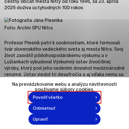
čestný občan mesta Nitry od roku 1996, sa 23. apríla
ako je navigácia na stránke a prístup k
2025 dožíva úctyhodných 100 rokov.
zabezpečeným oblastiam webovej stránky. Bez
týchto súborov cookie nemôže web správne
fungovať.
Foto: Archív SPU Nitra
Analytické cookies
Profesor Plesník patrí k osobnostiam, ktoré formovali
Analytické cookies pomáhajú prevádzkovateľovi
tvár slovenského vedeckého sveta aj mesta Nitra. Svoj
stránok pochopiť, ako návštevníci stránok stránku
život zasvätil pôdohospodárskemu výskumu a v
používajú, aby mohol stránky optimalizovať a
Lužiankach vybudoval Výskumný ústav živočíšnej
ponúknuť im lepšiu skúsenosť. Všetky dáta sa
výroby, ktorý pod jeho vedením dosiahol medzinárodné
zbierajú anonymne a nie je možné ich spojiť s
renomé. Ústav viedol tri desaťročia a aj vďaka nemu sa
konkrétnou osobou.
Nitra stala významným centrom poľnohospodárskej
Na prevádzkovanie webu a analýzu návštevnosti
vedy.
používame súbory cookies.
Označiť všetko
Povoliť všetko
Cesta profesora Plesníka k vede nebola jednoduchá.
Uložiť nastavenia
Ako dieťa vyrastal na kopaniciach, v tesnom kontakte s
Odmietnuť
prírodou, ktorá ho naučila vnímať život v jeho
Viac informácií
najjemnejších odtieňoch. Táto citlivosť ho sprevádzala
Upraviť
celý život – či už hovoril o potrebe ochrany včiel,