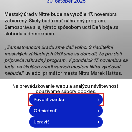
30. október 2025
ako je navigácia na stránke a prístup k
zabezpečeným oblastiam webovej stránky. Bez
Mestský úrad v Nitre bude na výročie 17. novembra
týchto súborov cookie nemôže web správne
zatvorený. Školy budú mať náhradný program.
fungovať.
Samospráva si aj týmto spôsobom uctí Deň boja za
slobodu a demokraciu.
Analytické cookies
Analytické cookies pomáhajú prevádzkovateľovi
„
Zamestnancom úradu sme dali voľno. S riaditeľmi
stránok pochopiť, ako návštevníci stránok stránku
mestských základných škôl sme sa dohodli, že pre deti
používajú, aby mohol stránky optimalizovať a
pripravia náhradný program. V pondelok 17. novembra sa
ponúknuť im lepšiu skúsenosť. Všetky dáta sa
teda na školách zriaďovaných mestom Nitra vyučovať
zbierajú anonymne a nie je možné ich spojiť s
nebude,
” uviedol primátor mesta Nitra Marek Hattas.
konkrétnou osobou.
Na prevádzkovanie webu a analýzu návštevnosti
používame súbory cookies.
Označiť všetko
Povoliť všetko
Uložiť nastavenia
Odmietnuť
Viac informácií
Upraviť