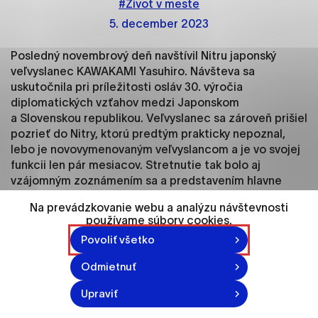
#Život v meste
ako je navigácia na stránke a prístup k
zabezpečeným oblastiam webovej stránky. Bez
5. december 2023
týchto súborov cookie nemôže web správne
fungovať.
Posledný novembrový deň navštívil Nitru japonský
veľvyslanec KAWAKAMI Yasuhiro. Návšteva sa
uskutočnila pri príležitosti osláv 30. výročia
Analytické cookies
diplomatických vzťahov medzi Japonskom
Analytické cookies pomáhajú prevádzkovateľovi
a Slovenskou republikou. Veľvyslanec sa zároveň prišiel
stránok pochopiť, ako návštevníci stránok stránku
pozrieť do Nitry, ktorú predtým prakticky nepoznal,
používajú, aby mohol stránky optimalizovať a
lebo je novovymenovaným veľvyslancom a je vo svojej
ponúknuť im lepšiu skúsenosť. Všetky dáta sa
funkcii len pár mesiacov. Stretnutie tak bolo aj
zbierajú anonymne a nie je možné ich spojiť s
vzájomným zoznámením sa a predstavením hlavne
konkrétnou osobou.
nášho mesta.
Na prevádzkovanie webu a analýzu návštevnosti
používame súbory cookies.
Označiť všetko
Povoliť všetko
Pri tejto príležitosti bola v priestoroch Synagógy
Uložiť nastavenia
v Nitre inštalovaná výstava Príbeh sakúr, ktorá
Odmietnuť
dokumentuje históriu výsadby sakúr v Nitre od
Viac informácií
novembra 2020 až doteraz. Pripravený bol aj zaujímavý
Upraviť
kultúrny program, ktorý spájal japonskú a slovenskú