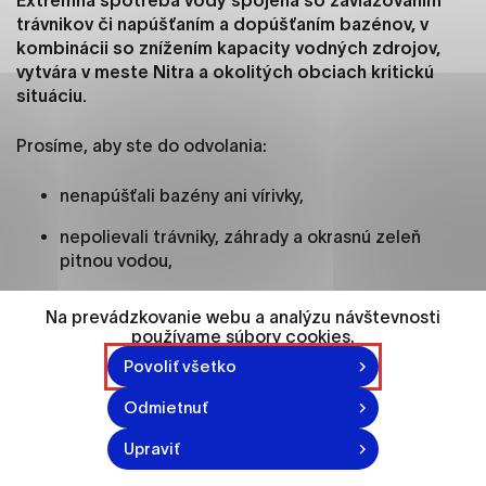
Extrémna spotreba vody spojená so zavlažovaním
ako je navigácia na stránke a prístup k
trávnikov či napúšťaním a dopúšťaním bazénov, v
zabezpečeným oblastiam webovej stránky. Bez
kombinácii so znížením kapacity vodných zdrojov,
týchto súborov cookie nemôže web správne
vytvára v meste Nitra a okolitých obciach kritickú
fungovať.
situáciu.
Analytické cookies
Prosíme, aby ste do odvolania:
Analytické cookies pomáhajú prevádzkovateľovi
stránok pochopiť, ako návštevníci stránok stránku
nenapúšťali bazény ani vírivky,
používajú, aby mohol stránky optimalizovať a
nepolievali trávniky, záhrady a okrasnú zeleň
ponúknuť im lepšiu skúsenosť. Všetky dáta sa
pitnou vodou,
zbierajú anonymne a nie je možné ich spojiť s
konkrétnou osobou.
neumývali automobily pitnou vodou,
Na prevádzkovanie webu a analýzu návštevnosti
používame súbory cookies.
obmedzili všetky činnosti, pri ktorých dochádza k
Označiť všetko
zbytočnej spotrebe pitnej vody.
Povoliť všetko
Uložiť nastavenia
Odmietnuť
Každý ušetrený liter dnes pomáha zabezpečiť pitnú
Viac informácií
vodu tam, kde je najviac potrebná – pre pacientov v
Upraviť
nemocniciach, seniorov v zariadeniach sociálnych