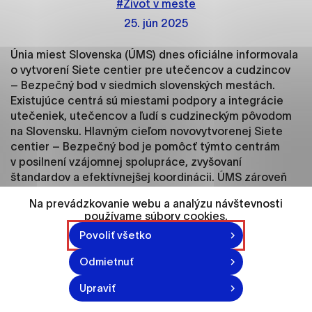
#Život v meste
ako je navigácia na stránke a prístup k
zabezpečeným oblastiam webovej stránky. Bez
25. jún 2025
týchto súborov cookie nemôže web správne
fungovať.
Únia miest Slovenska (ÚMS) dnes oficiálne informovala
o vytvorení Siete centier pre utečencov a cudzincov
– Bezpečný bod v siedmich slovenských mestách.
Analytické cookies
Existujúce centrá sú miestami podpory a integrácie
Analytické cookies pomáhajú prevádzkovateľovi
utečeniek, utečencov a ľudí s cudzineckým pôvodom
stránok pochopiť, ako návštevníci stránok stránku
na Slovensku. Hlavným cieľom novovytvorenej Siete
používajú, aby mohol stránky optimalizovať a
centier – Bezpečný bod je pomôcť týmto centrám
ponúknuť im lepšiu skúsenosť. Všetky dáta sa
v posilnení vzájomnej spolupráce, zvyšovaní
zbierajú anonymne a nie je možné ich spojiť s
štandardov a efektívnejšej koordinácii. ÚMS zároveň
konkrétnou osobou.
upozorňuje na nevyhnutné pokračovanie udržateľného
Na prevádzkovanie webu a analýzu návštevnosti
štátneho financovania centier podpory, inak hrozí, že
používame súbory cookies.
Označiť všetko
nedokážu plniť svoje úlohy a pomáhať tým, ktorí to
Povoliť všetko
potrebujú.
Uložiť nastavenia
Odmietnuť
Sedem slovenských miest (Bratislava, Nitra, Trnava,
Viac informácií
Žilina, Košice, Prešov, Michalovce) sa oficiálne spojilo
Upraviť
do Siete centier – Bezpečný bod. Koordinátorom