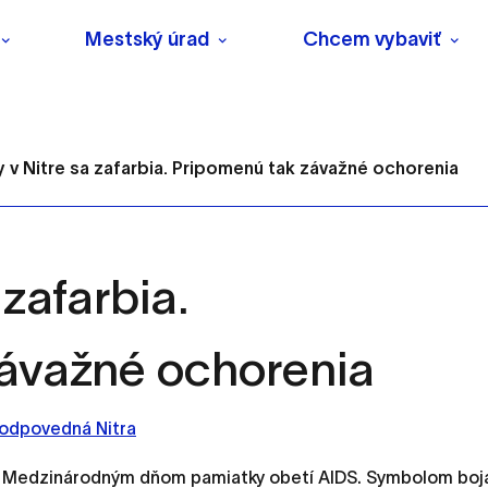
Mestský úrad
Chcem vybaviť
 v Nitre sa zafarbia. Pripomenú tak závažné ochorenia
 zafarbia.
s
ávažné ochorenia
o ktorých webové stránky môžu ukladať informácie o vašej 
tomu, aby si webový prehliadač zapamätoval Vaše prihlásenie
odpovedná Nitra
 Medzinárodným dňom pamiatky obetí AIDS. Symbolom boj