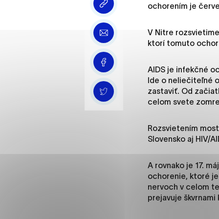
Vyberte úroveň cooki
ochorením je červe
Technické cookies
V Nitre rozsvietim
ktorí tomuto ochore
Technické súbory cookie 
že umožňujú základné fun
stránky. Bez týchto súbo
AIDS je infekčné o
Ide o neliečiteľné
zastaviť. Od začiat
Analytické cookies
celom svete zomrel
Analytické cookies pomáha
aby mohol stránky optimal
Rozsvietením mosta
možné ich spojiť s konkr
Slovensko aj HIV/A
A rovnako je 17. m
Oz
ochorenie, ktoré j
nervoch v celom te
prejavuje škvrnami 