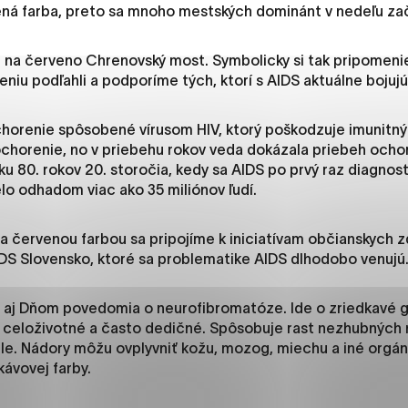
es, ktorú chcete povoliť
ná farba, preto sa mnoho mestských dominánt v nedeľu za
e na červeno Chrenovský most. Symbolicky si tak pripomenie
niu podľahli a podporíme tých, ktorí s AIDS aktuálne bojujú
sú pre prevádzku nevyhnutné a pomáhajú urobiť webové str
kcie, ako je navigácia na stránke a prístup k zabezpečený
rov cookie nemôže web správne fungovať.
chorenie spôsobené vírusom HIV, ktorý poškodzuje imunitný
 ochorenie, no v priebehu rokov veda dokázala priebeh ocho
ku 80. rokov 20. storočia, kedy sa AIDS po prvý raz diagnost
o odhadom viac ako 35 miliónov ľudí.
jú prevádzkovateľovi stránok pochopiť, ako návštevníci st
izovať a ponúknuť im lepšiu skúsenosť. Všetky dáta sa zbie
 červenou farbou sa pripojíme k iniciatívam občianskych 
étnou osobou.
IDS Slovensko, ktoré sa problematike AIDS dlhodobo venujú
áj aj Dňom povedomia o neurofibromatóze. Ide o zriedkavé 
načiť všetko
Uložiť nastavenia
Viac informáci
e celoživotné a často dedičné. Spôsobuje rast nezhubných
le. Nádory môžu ovplyvniť kožu, mozog, miechu a iné orgán
kávovej farby.