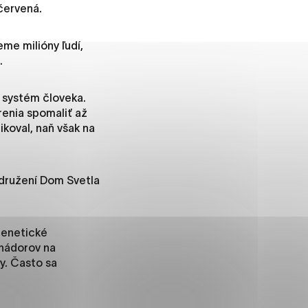
červená.
me milióny ľudí,
.
ánky uplatniteľnými tým,
m oblastiam webovej
 systém človeka.
renia spomaliť až
ikoval, naň však na
ránok stránku používajú,
rajú anonymne a nie je
združení Dom Svetla
.
genetické
í
 nádorov na
y. Často sa