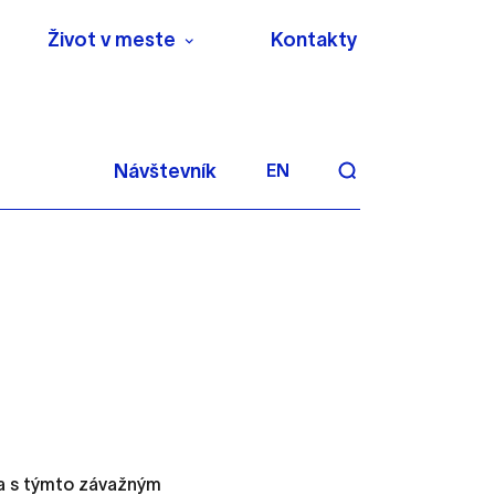
Život v meste
Kontakty
Návštevník
EN
aktivite a preferenciách.
 alebo aby sa uložila
a s týmto závažným