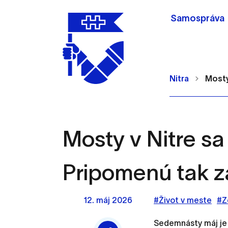
Samospráva
Nitra
Mosty
Mosty v Nitre sa
Nastavenie cookie
Pripomenú tak z
Cookies sú malé súbory, d
Používajú sa napríklad k 
12. máj 2026
#Život v meste
#Z
Vaša voľba v tomto okne.
Sedemnásty máj je