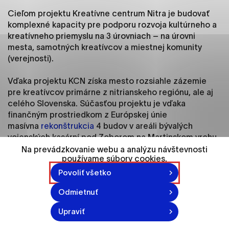
ako je navigácia na stránke a prístup k
Cieľom projektu Kreatívne centrum Nitra je budovať
zabezpečeným oblastiam webovej stránky. Bez
komplexné kapacity pre podporu rozvoja kultúrneho a
týchto súborov cookie nemôže web správne
kreatívneho priemyslu na 3 úrovniach – na úrovni
fungovať.
mesta, samotných kreatívcov a miestnej komunity
(verejnosti).
Analytické cookies
Analytické cookies pomáhajú prevádzkovateľovi
Vďaka projektu KCN získa mesto rozsiahle zázemie
stránok pochopiť, ako návštevníci stránok stránku
pre kreatívcov primárne z nitrianskeho regiónu, ale aj
používajú, aby mohol stránky optimalizovať a
celého Slovenska. Súčasťou projektu je vďaka
ponúknuť im lepšiu skúsenosť. Všetky dáta sa
finančným prostriedkom z Európskej únie
zbierajú anonymne a nie je možné ich spojiť s
masívna
rekonštrukcia
4 budov v areáli bývalých
konkrétnou osobou.
vojenských kasární pod Zoborom na Martinskom vrchu,
ako aj priestory ikonického kina Palace na Radlinského
Na prevádzkovanie webu a analýzu návštevnosti
používame súbory cookies.
ulici. Tieto 2 multifunkčné centrá budú navzájom
Označiť všetko
programovo prepojené, a tak oživia centrum i perifériu
Povoliť všetko
mesta.
Uložiť nastavenia
Odmietnuť
Viac informácií
Cez ponuku služieb
“Akadémie KKP”
bude KCN
Upraviť
pracovať na posilnení zamestnanosti a schopnosti
kreatívcov uplatniť sa na trhu v oblasti KKP. S týmito