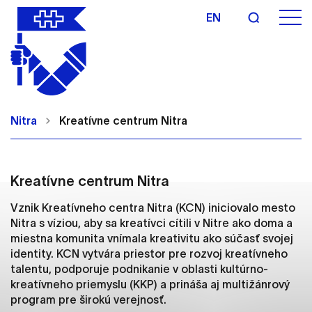
EN
Nastavenie cookies
Cookies sú malé súbory, do ktorých webové
Nitra
Kreatívne centrum Nitra
stránky môžu ukladať informácie o vašej aktivite a
preferenciách. Používajú sa napríklad k tomu, aby
si webový prehliadač zapamätoval Vaše
prihlásenie alebo aby sa uložila Vaša voľba v tomto
Kreatívne centrum Nitra
okne.
Vznik Kreatívneho centra Nitra (KCN) iniciovalo mesto
Vyberte úroveň cookies, ktorú chcete povoliť
Nitra s víziou, aby sa kreatívci cítili v Nitre ako doma a
miestna komunita vnímala kreativitu ako súčasť svojej
Technické cookies
identity. KCN vytvára priestor pre rozvoj kreatívneho
talentu, podporuje podnikanie v oblasti kultúrno-
Technické súbory cookie sú pre prevádzku
kreatívneho priemyslu (KKP) a prináša aj multižánrový
nevyhnutné a pomáhajú urobiť webové stránky
program pre širokú verejnosť.
uplatniteľnými tým, že umožňujú základné funkcie,