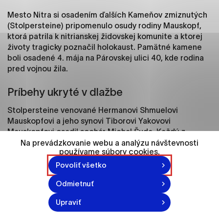
ako je navigácia na stránke a prístup k
zabezpečeným oblastiam webovej stránky. Bez
Mesto Nitra si osadením ďalších Kameňov zmiznutých
týchto súborov cookie nemôže web správne
(Stolpersteine) pripomenulo osudy rodiny Mauskopf,
fungovať.
ktorá patrila k nitrianskej židovskej komunite a ktorej
životy tragicky poznačil holokaust. Pamätné kamene
boli osadené 4. mája na Párovskej ulici 40, kde rodina
Analytické cookies
pred vojnou žila.
Analytické cookies pomáhajú prevádzkovateľovi
stránok pochopiť, ako návštevníci stránok stránku
Príbehy ukryté v dlažbe
používajú, aby mohol stránky optimalizovať a
ponúknuť im lepšiu skúsenosť. Všetky dáta sa
Stolpersteine venované Hermanovi Shmuelovi
zbierajú anonymne a nie je možné ich spojiť s
Mauskopfovi a jeho synovi Tiborovi Yakovovi
konkrétnou osobou.
Mauskopfovi osadil sochár Michal Šuda. Každý z
kameňov nesie meno konkrétneho človeka a pripomína
Na prevádzkovanie webu a analýzu návštevnosti
používame súbory cookies.
jeho životný príbeh i tragický osud počas druhej
Označiť všetko
svetovej vojny.
Povoliť všetko
Uložiť nastavenia
Odmietnuť
Primátor Nitry Marek Hattas vo svojom príhovore
Viac informácií
zdôraznil, že Kamene zmiznutých nie sú len symbolom
Upraviť
minulosti, ale aj pripomienkou zodpovednosti voči
budúcnosti.
„Každý z týchto kameňov nesie konkrétny