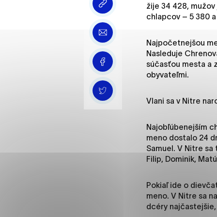
Vyberte úroveň cooki
žije 34 428, mužov
chlapcov – 5 380 a 
Technické cookies
Najpočetnejšou mest
Technické súbory cookie 
Nasleduje Chrenová
že umožňujú základné fun
súčasťou mesta a z
stránky. Bez týchto súbo
obyvateľmi.
Analytické cookies
Vlani sa v Nitre na
Analytické cookies pomáha
aby mohol stránky optimal
Najobľúbenejším c
možné ich spojiť s konkr
meno dostalo 24 d
Samuel. V Nitre sa
Filip, Dominik, Mat
Oz
Pokiaľ ide o dievča
meno. V Nitre sa nar
dcéry najčastejšie, 