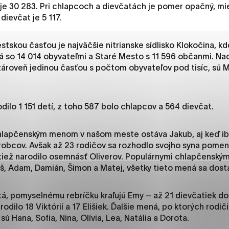
es, ktorú chcete povoliť
 je 30 283. Pri chlapcoch a dievčatách je pomer opačný, m
dievčat je 5 117.
skou časťou je najväčšie nitrianske sídlisko Klokočina, kde 
sú pre prevádzku nevyhnutné a pomáhajú urobiť webové str
 so 14 014 obyvateľmi a Staré Mesto s 11 596 občanmi. N
kcie, ako je navigácia na stránke a prístup k zabezpečený
ároveň jedinou časťou s počtom obyvateľov pod tisíc, sú M
rov cookie nemôže web správne fungovať.
rodilo 1 151 detí, z toho 587 bolo chlapcov a 564 dievčat.
jú prevádzkovateľovi stránok pochopiť, ako návštevníci st
izovať a ponúknuť im lepšiu skúsenosť. Všetky dáta sa zbie
hlapčenským menom v našom meste ostáva Jakub, aj keď iba
étnou osobou.
robcov. Avšak až 23 rodičov sa rozhodlo svojho syna pom
 tiež narodilo osemnásť Oliverov. Populárnymi chlapčenským
úš, Adam, Damián, Šimon a Matej, všetky tieto mená sa dosta
načiť všetko
Uložiť nastavenia
Viac informáci
tá, pomyselnému rebríčku kraľujú Emy – až 21 dievčatiek dos
odilo 18 Viktórií a 17 Elišiek. Ďalšie mená, po ktorých rodiči
sú Hana, Sofia, Nina, Olívia, Lea, Natália a Dorota.