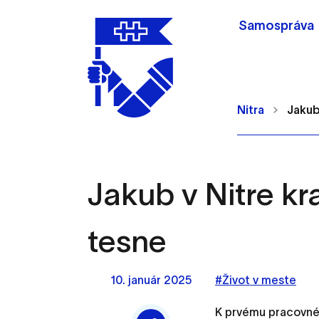
Samospráva
Nitra
Jakub 
Jakub v Nitre kra
Nastavenie cookie
tesne
Cookies sú malé súbory, d
Používajú sa napríklad k 
10. január 2025
#Život v meste
Vaša voľba v tomto okne.
K prvému pracovném