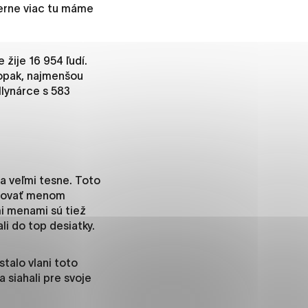
ierne viac tu máme
žije 16 954 ľudí.
ánky uplatniteľnými tým,
aopak, najmenšou
m oblastiam webovej
lynárce s 583
ránok stránku používajú,
rajú anonymne a nie je
 veľmi tesne. Toto
enovať menom
i menami sú tiež
li do top desiatky.
í
talo vlani toto
a siahali pre svoje