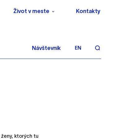
Život v meste
Kontakty
Návštevník
EN
aktivite a preferenciách.
 alebo aby sa uložila
ženy, ktorých tu