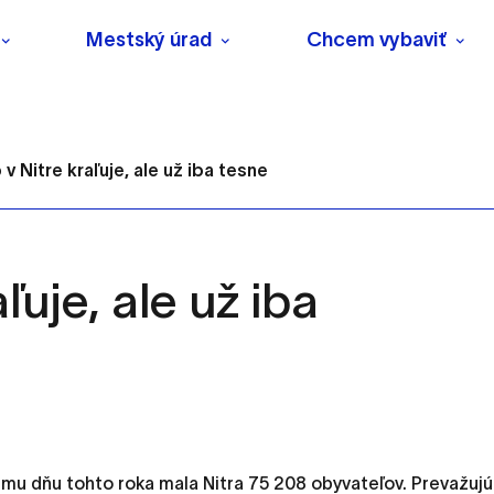
Mestský úrad
Chcem vybaviť
v Nitre kraľuje, ale už iba tesne
ľuje, ale už iba
s
o ktorých webové stránky môžu ukladať informácie o vašej 
tomu, aby si webový prehliadač zapamätoval Vaše prihlásenie
u dňu tohto roka mala Nitra 75 208 obyvateľov. Prevažujú 