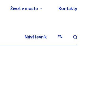
Život v meste
Kontakty
Návštevník
EN
aktivite a preferenciách.
 alebo aby sa uložila