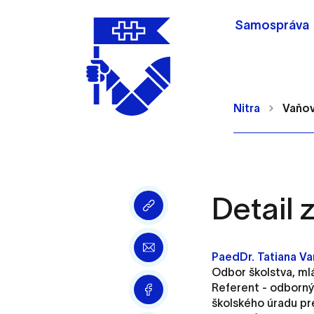
Samospráva
Nitra
Vaňov
Detail
Nastavenie cookie
Cookies sú malé súbory, d
PaedDr. Tatiana V
Používajú sa napríklad k 
Odbor školstva, ml
Vaša voľba v tomto okne.
Referent - odborn
školského úradu pr