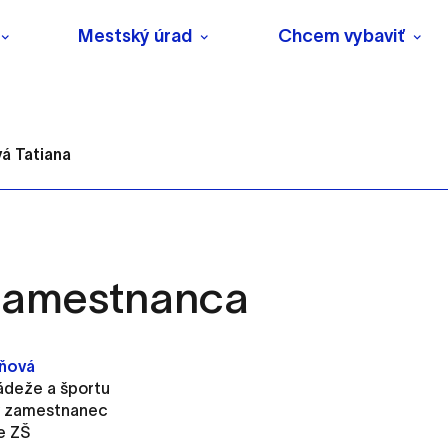
Mestský úrad
Chcem vybaviť
á Tatiana
 zamestnanca
s
o ktorých webové stránky môžu ukladať informácie o vašej 
aňová
tomu, aby si webový prehliadač zapamätoval Vaše prihlásenie
ádeže a športu
ý zamestnanec
e ZŠ