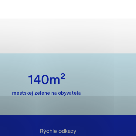
ánky uplatniteľnými tým,
m oblastiam webovej
ránok stránku používajú,
140m²
rajú anonymne a nie je
mestskej zelene na obyvateľa
í
Rýchle odkazy