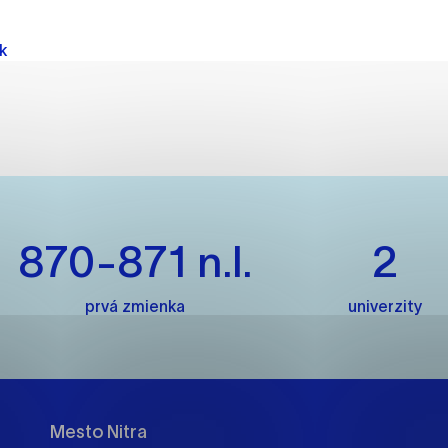
es, ktorú chcete povoliť
k
sú pre prevádzku nevyhnutné a pomáhajú urobiť webové str
kcie, ako je navigácia na stránke a prístup k zabezpečený
rov cookie nemôže web správne fungovať.
jú prevádzkovateľovi stránok pochopiť, ako návštevníci st
870-871 n.l.
2
izovať a ponúknuť im lepšiu skúsenosť. Všetky dáta sa zbie
étnou osobou.
prvá zmienka
univerzity
načiť všetko
Uložiť nastavenia
Viac informáci
Mesto Nitra