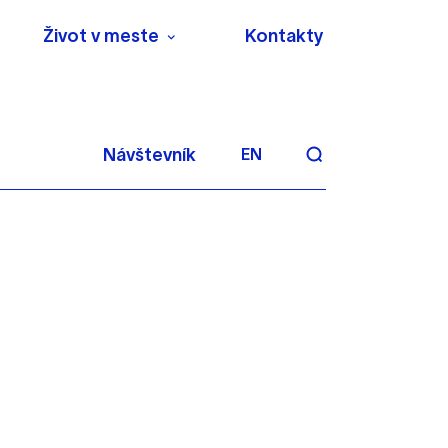
Život v meste
Kontakty
Návštevník
EN
aktivite a preferenciách.
 alebo aby sa uložila