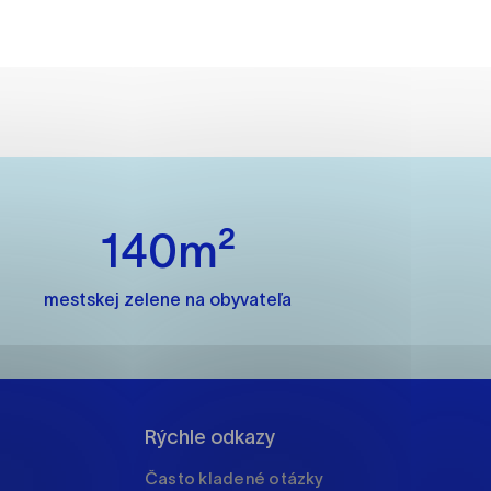
ánky uplatniteľnými tým,
m oblastiam webovej
140m²
ránok stránku používajú,
rajú anonymne a nie je
mestskej zelene na obyvateľa
í
Rýchle odkazy
Často kladené otázky