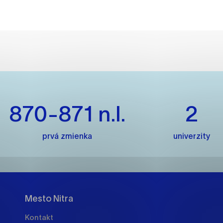
es, ktorú chcete povoliť
sú pre prevádzku nevyhnutné a pomáhajú urobiť webové str
kcie, ako je navigácia na stránke a prístup k zabezpečený
rov cookie nemôže web správne fungovať.
870-871 n.l.
2
jú prevádzkovateľovi stránok pochopiť, ako návštevníci st
izovať a ponúknuť im lepšiu skúsenosť. Všetky dáta sa zbie
prvá zmienka
univerzity
étnou osobou.
načiť všetko
Uložiť nastavenia
Viac informáci
Mesto Nitra
Kontakt