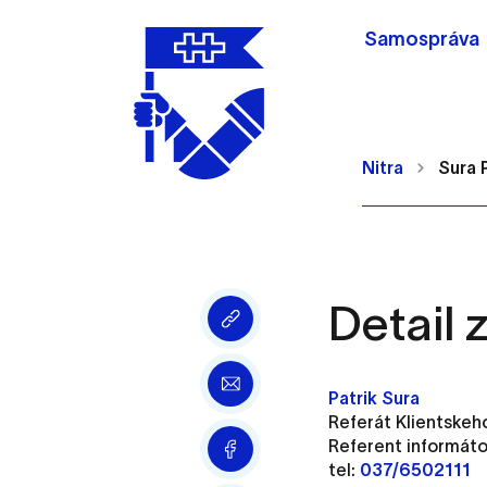
Samospráva
Nitra
Sura 
Detail
Nastavenie cookie
Cookies sú malé súbory, d
Patrik Sura
Používajú sa napríklad k 
Referát Klientskeh
Vaša voľba v tomto okne.
Referent informáto
tel:
037/6502111