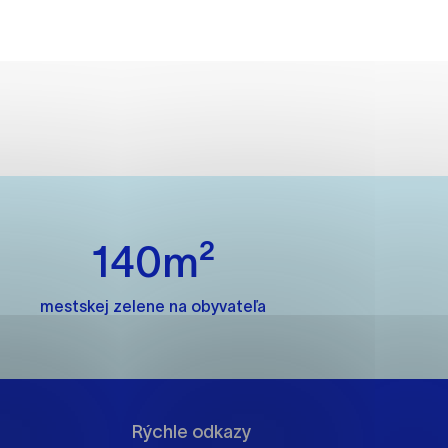
ánky uplatniteľnými tým,
m oblastiam webovej
ránok stránku používajú,
140m²
rajú anonymne a nie je
mestskej zelene na obyvateľa
í
Rýchle odkazy