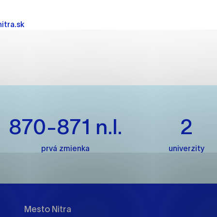
es, ktorú chcete povoliť
itra.sk
sú pre prevádzku nevyhnutné a pomáhajú urobiť webové str
kcie, ako je navigácia na stránke a prístup k zabezpečený
rov cookie nemôže web správne fungovať.
jú prevádzkovateľovi stránok pochopiť, ako návštevníci st
870-871 n.l.
2
izovať a ponúknuť im lepšiu skúsenosť. Všetky dáta sa zbie
étnou osobou.
prvá zmienka
univerzity
načiť všetko
Uložiť nastavenia
Viac informáci
Mesto Nitra