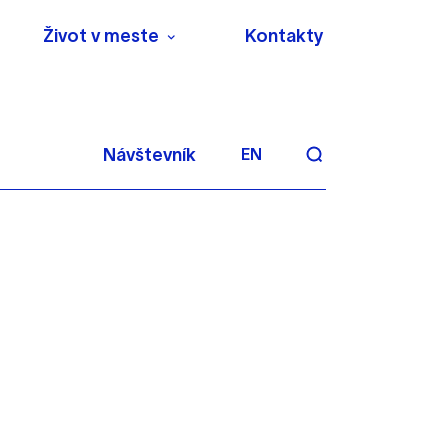
Život v meste
Kontakty
Návštevník
EN
aktivite a preferenciách.
 alebo aby sa uložila