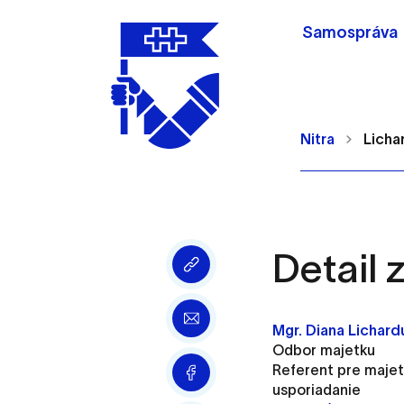
Samospráva
Nitra
Licha
Detail
Nastavenie cookie
Cookies sú malé súbory, d
Mgr. Diana Lichar
Používajú sa napríklad k 
Odbor majetku
Vaša voľba v tomto okne.
Referent pre maje
usporiadanie