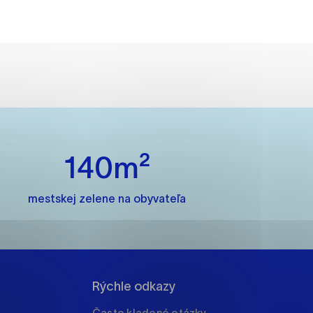
ánky uplatniteľnými tým,
m oblastiam webovej
140m²
ránok stránku používajú,
rajú anonymne a nie je
mestskej zelene na obyvateľa
í
Rýchle odkazy
Často kladené otázky