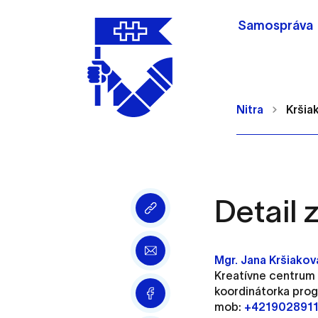
Samospráva
Nitra
Kršia
Detail
Nastavenie cookie
Cookies sú malé súbory, d
Mgr. Jana Kršiakov
Používajú sa napríklad k 
Kreatívne centrum
Vaša voľba v tomto okne.
koordinátorka pro
mob:
+421902891