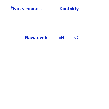
Život v meste
Kontakty
Návštevník
EN
aktivite a preferenciách.
 alebo aby sa uložila